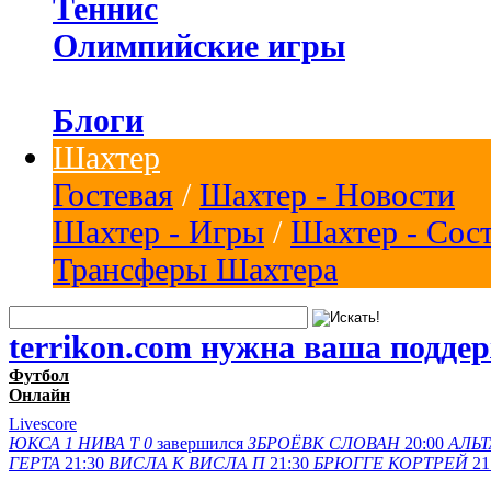
Теннис
Олимпийские игры
Блоги
Шахтер
Гостевая
/
Шахтер - Новости
Шахтер - Игры
/
Шахтер - Сос
Трансферы Шахтера
terrikon.com нужна ваша подде
Футбол
Онлайн
Livescore
ЮКСА
1
НИВА Т
0
завершился
ЗБРОЁВК
СЛОВАН
20:00
АЛЬТ
ГЕРТА
21:30
ВИСЛА K
ВИСЛА П
21:30
БРЮГГЕ
КОРТРЕЙ
21