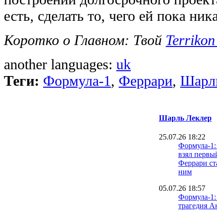
есть, сделать то, чего ей пока ник
Коротко о Главном: Твой
Terrikon
another languages:
uk
Теги:
Формула-1
,
Феррари
,
Шарл
Шарль Леклер
25.07.26 18:22
Формула-1:
взял первый
Феррари ст
ним
05.07.26 18:57
Формула-1:
трагедия А