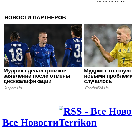
03.06.26 10:52
Ferrari уда
Шарля Лекл
контракт
14.03.26 08:40
Рассел выи
Гран-при К
12.02.26 19:12
Тесты Ф-1 
Норрис не 
Леклера
Все Новости