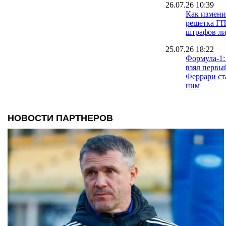
26.07.26 10:39
Как измени
решетка ГП
штрафов ли
25.07.26 18:22
Формула-1:
взял первый
Феррари ст
ним
03.07.26 19:28
Гран-при В
Хэмилтон в
квалификац
14.06.26 18:13
Формула-1:
одержал пе
Феррари
09.06.26 12:34
Льюис Хэми
один ряд с
Сенной