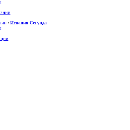
и
мании
нии
/
Испания Сегунда
и
нции