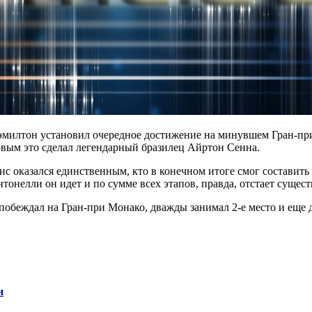
эмилтон установил очередное достижение на минувшем Гран-при
рвым это сделал легендарный бразилец Айртон Сенна.
юис оказался единственным, кто в конечном итоге смог состав
нтонелли он идет и по сумме всех этапов, правда, отстает сущест
обеждал на Гран-при Монако, дважды занимал 2-е место и еще д
н