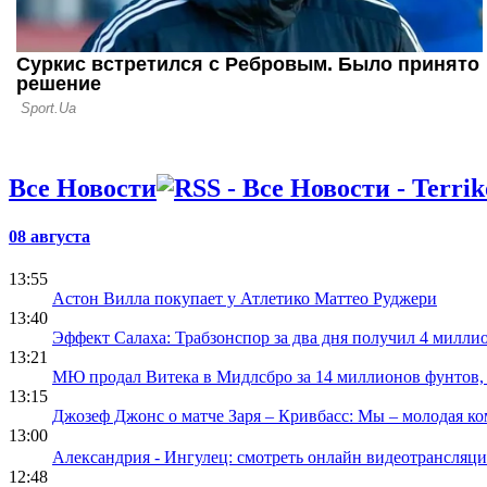
Все Новости
08 августа
13:55
Астон Вилла покупает у Атлетико Маттео Руджери
13:40
Эффект Салаха: Трабзонспор за два дня получил 4 милл
13:21
МЮ продал Витека в Мидлсбро за 14 миллионов фунтов, 
13:15
Джозеф Джонс о матче Заря – Кривбасс: Мы – молодая ком
13:00
Александрия - Ингулец: смотреть онлайн видеотрансляц
12:48