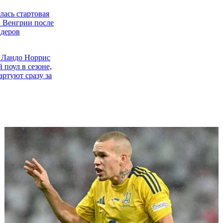
лась стартовая
 Венгрии после
деров
 Ландо Норрис
 поул в сезоне,
артуют сразу за
еликобритании:
ырвал победу в
ии к спринту
 Хэмилтон
рвую победу в
лтон встал в
 Айртоном