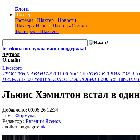
Блоги
Шахтер
Гостевая
/
Шахтер - Новости
Шахтер - Игры
/
Шахтер - Состав
Трансферы Шахтера
terrikon.com нужна ваша поддержка!
.
Футбол
Онлайн
Livescore
ТРОСТЯН
0
АВАНГАР
0
11:00
YouTub
ЛОКО К
0
ВИКТОР.
1
з
НИВА В
14:00
YouTub
КОЛОС-2
АГРОБИЗ
15:00
YouTub
ЛЕВ.
Льюис Хэмилтон встал в один
Добавлено:
09.06.26 12:34
Тема:
Формула-1
Редактор :
Евгений Ясенов
another languages:
uk