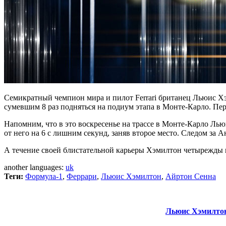
Семикратный чемпион мира и пилот Ferrari британец Льюис Х
сумевшим 8 раз подняться на подиум этапа в Монте-Карло. Пе
Напомним, что в это воскресенье на трассе в Монте-Карло Ль
от него на 6 с лишним секунд, заняв второе место. Следом за А
А течение своей блистательной карьеры Хэмилтон четырежды п
another languages:
uk
Теги:
Формула-1
,
Феррари
,
Льюис Хэмилтон
,
Айртон Сенна
Льюис Хэмилто