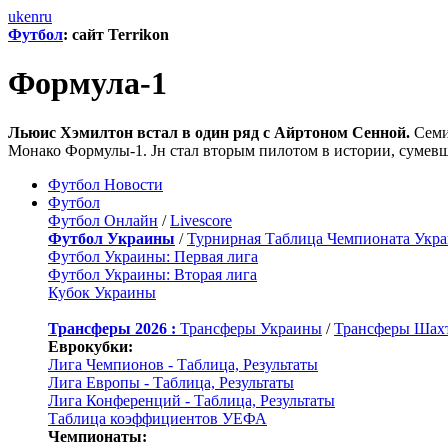
uk
en
ru
Футбол
: сайт Terrikon
Формула-1
Льюис Хэмилтон встал в один ряд с Айртоном Сенной.
Семи
Монако Формулы-1. Jн стал вторым пилотом в истории, сумевш
Футбол Новости
Футбол
Футбол Онлайн
/
Livescore
Футбол Украины
/
Турнирная Таблица Чемпионата Укр
Футбол Украины: Первая лига
Футбол Украины: Вторая лига
Кубок Украины
Трансферы 2026 :
Трансферы Украины
/
Трансферы Шах
Еврокубки:
Лига Чемпионов - Таблица, Результаты
Лига Европы - Таблица, Результаты
Лига Конференций - Таблица, Результаты
Таблица коэффициентов УЕФА
Чемпионаты: