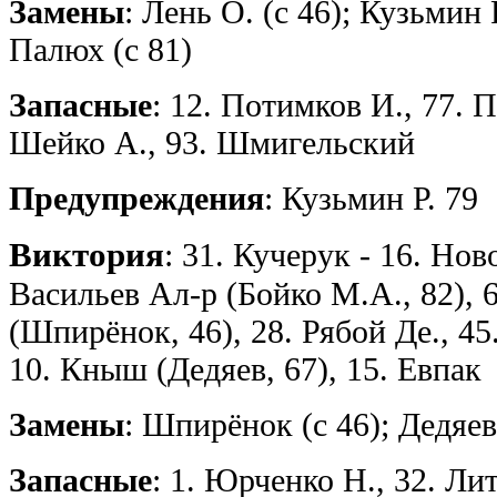
Замены
: Лень О. (с 46); Кузьмин 
Палюх (с 81)
Запасные
: 12. Потимков И., 77. П
Шейко А., 93. Шмигельский
Предупреждения
: Кузьмин Р. 79
Виктория
: 31. Кучерук - 16. Нов
Васильев Ал-р (Бойко М.А., 82), 
(Шпирёнок, 46), 28. Рябой Де., 45
10. Кныш (Дедяев, 67), 15. Евпак
Замены
: Шпирёнок (с 46); Дедяев 
Запасные
: 1. Юрченко Н., 32. Ли