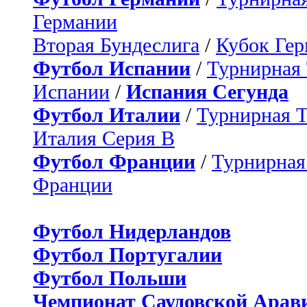
Германии
Вторая Бундеслига
/
Кубок Ге
Футбол Испании
/
Турнирная
Испании
/
Испания Сегунда
Футбол Италии
/
Турнирная 
Италия Серия B
Футбол Франции
/
Турнирная
Франции
Футбол Нидерландов
Футбол Португалии
Футбол Польши
Чемпионат Саудовской Арав