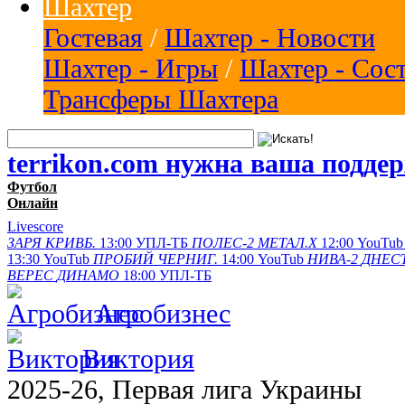
Шахтер
Гостевая
/
Шахтер - Новости
Шахтер - Игры
/
Шахтер - Сос
Трансферы Шахтера
terrikon.com нужна ваша подде
Футбол
Онлайн
Livescore
ЗАРЯ
КРИВБ.
13:00
УПЛ-ТБ
ПОЛЕС-2
МЕТАЛ.Х
12:00
YouTub
13:30
YouTub
ПРОБИЙ
ЧЕРНИГ.
14:00
YouTub
НИВА-2
ДНЕСТ
ВЕРЕС
ДИНАМО
18:00
УПЛ-ТБ
Агробизнес
Виктория
2025-26, Первая лига Украины