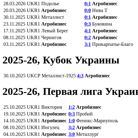
28.03.2026
UKR1
Подолье
0:1
Агробизнес
20.03.2026
UKR1
Агробизнес
0:0
Нива Т
30.11.2025
UKR1
Металлист
0:1
Агробизнес
23.11.2025
UKR1
Агробизнес
0:3
Буковина
17.11.2025
UKR1
Левый Берег
4:1
Агробизнес
08.11.2025
UKR1
Чернигов
0:2
Агробизнес
03.11.2025
UKR1
Агробизнес
3:1
Прикарпатье-Благо
2025-26, Кубок Украины
30.10.2025
UKCP
Металлист-1925
4:3
Агробизнес
2025-26, Первая лига Укра
25.10.2025
UKR1
Виктория
1:2
Агробизнес
19.10.2025
UKR1
Агробизнес
0:3
Пробий
14.10.2025
UKR1
Агробизнес
1:0
Феникс-Мариуполь
08.10.2025
UKR1
Ингулец
3:2
Агробизнес
04.10.2025
UKR1
Агробизнес
3:0
Металлург