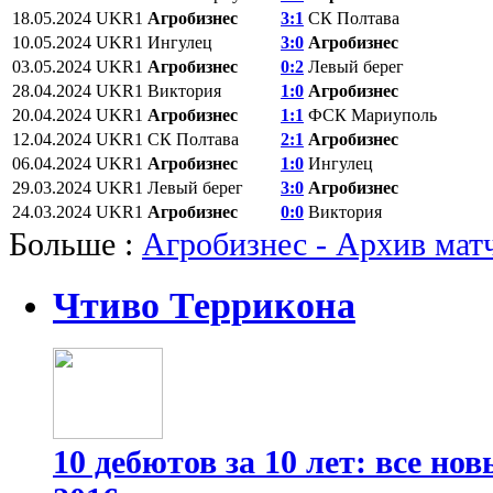
18.05.2024
UKR1
Агробизнес
3:1
СК Полтава
10.05.2024
UKR1
Ингулец
3:0
Агробизнес
03.05.2024
UKR1
Агробизнес
0:2
Левый берег
28.04.2024
UKR1
Виктория
1:0
Агробизнес
20.04.2024
UKR1
Агробизнес
1:1
ФСК Мариуполь
12.04.2024
UKR1
СК Полтава
2:1
Агробизнес
06.04.2024
UKR1
Агробизнес
1:0
Ингулец
29.03.2024
UKR1
Левый берег
3:0
Агробизнес
24.03.2024
UKR1
Агробизнес
0:0
Виктория
Больше :
Агробизнес - Архив мат
Чтиво Террикона
10 дебютов за 10 лет: все н