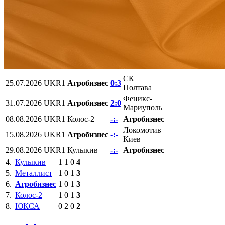
СК
25.07.2026
UKR1
Агробизнес
0:3
Полтава
Феникс-
31.07.2026
UKR1
Агробизнес
2:0
Мариуполь
08.08.2026
UKR1
Колос-2
-:-
Агробизнес
Локомотив
15.08.2026
UKR1
Агробизнес
-:-
Киев
29.08.2026
UKR1
Кулыкив
-:-
Агробизнес
4.
Кулыкив
1
1
0
4
5.
Металлист
1
0
1
3
6.
Агробизнес
1
0
1
3
7.
Колос-2
1
0
1
3
8.
ЮКСА
0
2
0
2