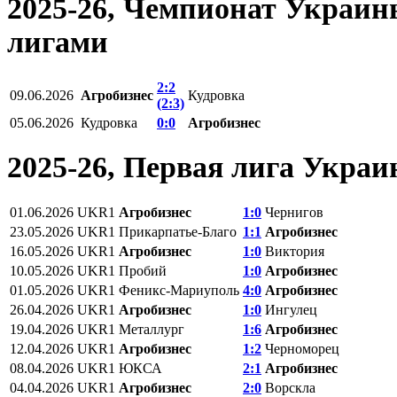
2025-26, Чемпионат Украин
лигами
2:2
09.06.2026
Агробизнес
Кудровка
(2:3)
05.06.2026
Кудровка
0:0
Агробизнес
2025-26, Первая лига Укра
01.06.2026
UKR1
Агробизнес
1:0
Чернигов
23.05.2026
UKR1
Прикарпатье-Благо
1:1
Агробизнес
16.05.2026
UKR1
Агробизнес
1:0
Виктория
10.05.2026
UKR1
Пробий
1:0
Агробизнес
01.05.2026
UKR1
Феникс-Мариуполь
4:0
Агробизнес
26.04.2026
UKR1
Агробизнес
1:0
Ингулец
19.04.2026
UKR1
Металлург
1:6
Агробизнес
12.04.2026
UKR1
Агробизнес
1:2
Черноморец
08.04.2026
UKR1
ЮКСА
2:1
Агробизнес
04.04.2026
UKR1
Агробизнес
2:0
Ворскла