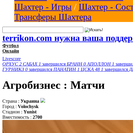
Шахтер - Игры
/
Шахтер - Сос
Трансферы Шахтера
terrikon.com нужна ваша подде
Футбол
Онлайн
Livescore
ОРХУС
2
САБАХ
1
завершился
БРАНН
0
АПОЛЛОН
1
заверши
ГУРНИКЗ
0
завершился
ПАНАТИН
1
ЦСКА 48
1
завершился
Д
Агробизнес : Матчи
Страна :
Украина
Город :
Volochysk
Стадион :
Yunist
Вместимость :
2700