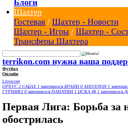
Блоги
Шахтер
Гостевая
/
Шахтер - Новости
Шахтер - Игры
/
Шахтер - Сос
Трансферы Шахтера
terrikon.com нужна ваша подде
Футбол
Онлайн
Livescore
ОРХУС
2
САБАХ
1
завершился
БРАНН
0
АПОЛЛОН
1
заверши
ГУРНИКЗ
0
завершился
ПАНАТИН
1
ЦСКА 48
1
завершился
Д
Первая Лига: Борьба за
обострилась