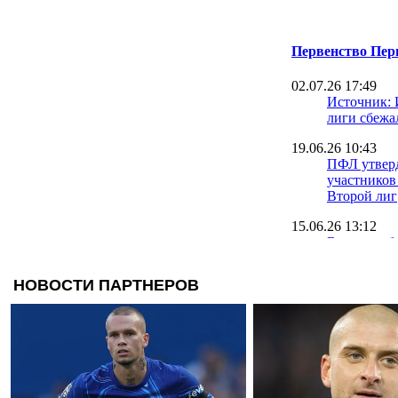
Первенство Перв
02.07.26 17:49
Источник: 
лиги сбежа
19.06.26 10:43
ПФЛ утверд
участников
Второй лиг
15.06.26 13:12
Баранов об
Чернигов бу
"современн
футбол"
15.06.26 11:28
Финалист 
сменил гла
05.06.26 20:05
Переходные