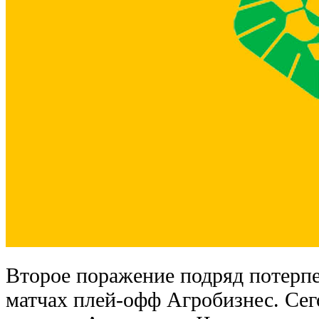
Второе поражение подряд потерпе
матчах плей-офф Агробизнес. Сего