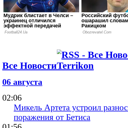
Александри
смогли одо
Первой ли
Все Новости
06 августа
02:06
Микель Артета устроил разнос
поражения от Бетиса
01:56