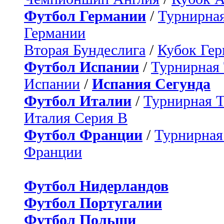
Футбол Германии
/
Турнирная
Германии
Вторая Бундеслига
/
Кубок Ге
Футбол Испании
/
Турнирная
Испании
/
Испания Сегунда
Футбол Италии
/
Турнирная 
Италия Серия B
Футбол Франции
/
Турнирная
Франции
Футбол Нидерландов
Футбол Португалии
Футбол Польши