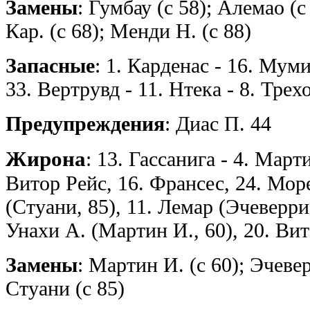
Замены
: Гумбау (с 58); Алемао (
Кар. (с 68); Менди Н. (с 88)
Запасные
: 1. Карденас - 16. Муми
33. Вертрувд - 11. Нтека - 8. Трех
Предупреждения
: Диас П. 44
Жирона
: 13. Гассанига - 4. Март
Витор Рейс, 16. Франсес, 24. Море
(Стуани, 85), 11. Лемар (Эчеверри,
Унахи А. (Мартин И., 60), 20. Вит
Замены
: Мартин И. (с 60); Эчевер
Стуани (с 85)