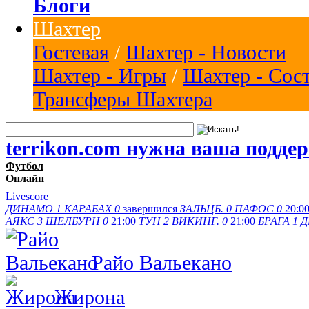
Блоги
Шахтер
Гостевая
/
Шахтер - Новости
Шахтер - Игры
/
Шахтер - Сос
Трансферы Шахтера
terrikon.com нужна ваша подде
Футбол
Онлайн
Livescore
ДИНАМО
1
КАРАБАХ
0
завершился
ЗАЛЬЦБ.
0
ПАФОС
0
20:0
АЯКС
3
ШЕЛБУРН
0
21:00
ТУН
2
ВИКИНГ.
0
21:00
БРАГА
1
Д
Райо Вальекано
Жирона