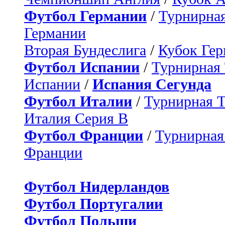
Футбол Германии
/
Турнирная
Германии
Вторая Бундеслига
/
Кубок Ге
Футбол Испании
/
Турнирная
Испании
/
Испания Сегунда
Футбол Италии
/
Турнирная 
Италия Серия B
Футбол Франции
/
Турнирная
Франции
Футбол Нидерландов
Футбол Португалии
Футбол Польши