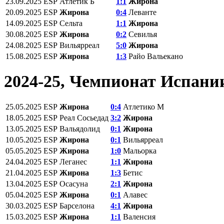
23.09.2025
ESP
Атлетик Б
1:1
Жирона
20.09.2025
ESP
Жирона
0:4
Леванте
14.09.2025
ESP
Сельта
1:1
Жирона
30.08.2025
ESP
Жирона
0:2
Севилья
24.08.2025
ESP
Вильярреал
5:0
Жирона
15.08.2025
ESP
Жирона
1:3
Райо Вальекано
2024-25, Чемпионат Испани
25.05.2025
ESP
Жирона
0:4
Атлетико М
18.05.2025
ESP
Реал Сосьедад
3:2
Жирона
13.05.2025
ESP
Вальядолид
0:1
Жирона
10.05.2025
ESP
Жирона
0:1
Вильярреал
05.05.2025
ESP
Жирона
1:0
Мальорка
24.04.2025
ESP
Леганес
1:1
Жирона
21.04.2025
ESP
Жирона
1:3
Бетис
13.04.2025
ESP
Осасуна
2:1
Жирона
05.04.2025
ESP
Жирона
0:1
Алавес
30.03.2025
ESP
Барселона
4:1
Жирона
15.03.2025
ESP
Жирона
1:1
Валенсия