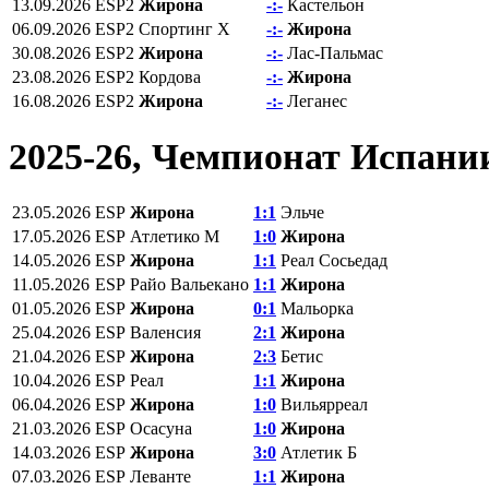
13.09.2026
ESP2
Жирона
-:-
Кастельон
06.09.2026
ESP2
Спортинг Х
-:-
Жирона
30.08.2026
ESP2
Жирона
-:-
Лас-Пальмас
23.08.2026
ESP2
Кордова
-:-
Жирона
16.08.2026
ESP2
Жирона
-:-
Леганес
2025-26, Чемпионат Испани
23.05.2026
ESP
Жирона
1:1
Эльче
17.05.2026
ESP
Атлетико М
1:0
Жирона
14.05.2026
ESP
Жирона
1:1
Реал Сосьедад
11.05.2026
ESP
Райо Вальекано
1:1
Жирона
01.05.2026
ESP
Жирона
0:1
Мальорка
25.04.2026
ESP
Валенсия
2:1
Жирона
21.04.2026
ESP
Жирона
2:3
Бетис
10.04.2026
ESP
Реал
1:1
Жирона
06.04.2026
ESP
Жирона
1:0
Вильярреал
21.03.2026
ESP
Осасуна
1:0
Жирона
14.03.2026
ESP
Жирона
3:0
Атлетик Б
07.03.2026
ESP
Леванте
1:1
Жирона