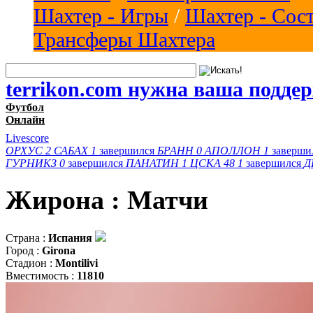
Шахтер - Игры
/
Шахтер - Сос
Трансферы Шахтера
terrikon.com нужна ваша подде
Футбол
Онлайн
Livescore
ОРХУС
2
САБАХ
1
завершился
БРАНН
0
АПОЛЛОН
1
заверши
ГУРНИКЗ
0
завершился
ПАНАТИН
1
ЦСКА 48
1
завершился
Д
Жирона : Матчи
Страна :
Испания
Город :
Girona
Стадион :
Montilivi
Вместимость :
11810