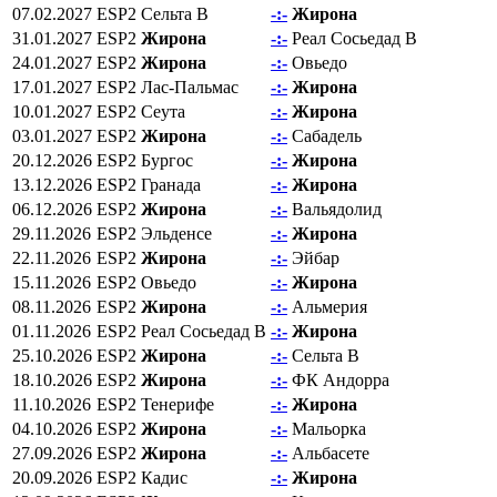
07.02.2027
ESP2
Сельта В
-:-
Жирона
31.01.2027
ESP2
Жирона
-:-
Реал Сосьедад В
24.01.2027
ESP2
Жирона
-:-
Овьедо
17.01.2027
ESP2
Лас-Пальмас
-:-
Жирона
10.01.2027
ESP2
Сеута
-:-
Жирона
03.01.2027
ESP2
Жирона
-:-
Сабадель
20.12.2026
ESP2
Бургос
-:-
Жирона
13.12.2026
ESP2
Гранада
-:-
Жирона
06.12.2026
ESP2
Жирона
-:-
Вальядолид
29.11.2026
ESP2
Эльденсе
-:-
Жирона
22.11.2026
ESP2
Жирона
-:-
Эйбар
15.11.2026
ESP2
Овьедо
-:-
Жирона
08.11.2026
ESP2
Жирона
-:-
Альмерия
01.11.2026
ESP2
Реал Сосьедад В
-:-
Жирона
25.10.2026
ESP2
Жирона
-:-
Сельта В
18.10.2026
ESP2
Жирона
-:-
ФК Андорра
11.10.2026
ESP2
Тенерифе
-:-
Жирона
04.10.2026
ESP2
Жирона
-:-
Мальорка
27.09.2026
ESP2
Жирона
-:-
Альбасете
20.09.2026
ESP2
Кадис
-:-
Жирона