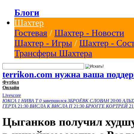
Блоги
Шахтер
Гостевая
/
Шахтер - Новости
Шахтер - Игры
/
Шахтер - Сос
Трансферы Шахтера
terrikon.com нужна ваша подде
Футбол
Онлайн
Livescore
ЮКСА
1
НИВА Т
0
завершился
ЗБРОЁВК
СЛОВАН
20:00
АЛЬТ
ГЕРТА
21:30
ВИСЛА K
ВИСЛА П
21:30
БРЮГГЕ
КОРТРЕЙ
21
Цыганков получил худшу