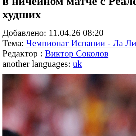
в ничейном матче с Реало
худших
Добавлено:
11.04.26 08:20
Тема:
Чемпионат Испании - Ла Ли
Редактор :
Виктор Соколов
another languages:
uk