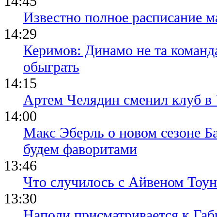
14:45
Известно полное расписание м
14:29
Керимов: Динамо не та команда
обыграть
14:15
Артем Челядин сменил клуб 
14:00
Макс Эберль о новом сезоне Б
будем фаворитами
13:46
Что случилось с Айвеном Тоун
13:30
Наполи присматривается к Габ