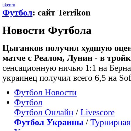
uk
en
ru
Футбол
: сайт Terrikon
Новости Футбола
Цыганков получил худшую оцен
матче с Реалом, Лунин - в тройк
сенсационную ничью 1:1 на Бернаб
украинец получил всего 6,5 на Sof
Футбол Новости
Футбол
Футбол Онлайн
/
Livescore
Футбол Украины
/
Турнирная