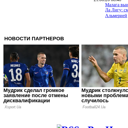
Малага выи
Ла Лигу: с
Альмерией
15.06.26 18:30
Игрок Севи
лет тюрьмы
изнасилова
08.06.26 09:40
Малага сде
к возвраще
07.06.26 16:16
Выборы пре
сенсация в