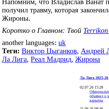
Напомним, что Владислав Ванат п
получил травму, которая закончил
Жироны.
Коротко о Главном: Твой
Terrikon
another languages:
uk
Теги:
Виктор Цыганков
,
Андрей 
Ла Лига
,
Реал Мадрид
,
Жирона
Ла Лига 2025-26
02.07.26 15:28
Официально
объявил о 
карьеры
21.06.26 08:46