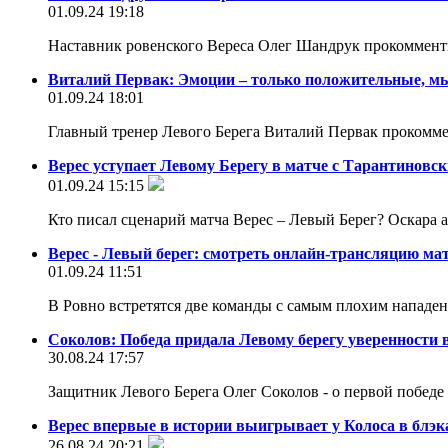
01.09.24 19:18
Наставник ровенского Вереса Олег Шандрук прокомменти
Виталий Первак: Эмоции – только положительные, м
01.09.24 18:01
Главный тренер Левого Берега Виталий Первак прокомме
Верес уступает Левому Берегу в матче с Тарантиновс
01.09.24 15:15
Кто писал сценарий матча Верес – Левый Берег? Оскара а
Верес - Левый берег: смотреть онлайн-трансляцию м
01.09.24 11:51
В Ровно встретятся две команды с самым плохим нападен
Соколов: Победа придала Левому берегу уверенности 
30.08.24 17:57
Защитник Левого Берега Олег Соколов - о первой побед
Верес впервые в истории выигрывает у Колоса в блэк
26.08.24 20:21