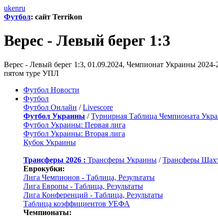
uk
en
ru
Футбол
: сайт Terrikon
Верес - Левый берег 1:3
Верес - Левый берег 1:3, 01.09.2024, Чемпионат Украины 2024
пятом туре УПЛ
Футбол Новости
Футбол
Футбол Онлайн
/
Livescore
Футбол Украины
/
Турнирная Таблица Чемпионата Укр
Футбол Украины: Первая лига
Футбол Украины: Вторая лига
Кубок Украины
Трансферы 2026 :
Трансферы Украины
/
Трансферы Шах
Еврокубки:
Лига Чемпионов - Таблица, Результаты
Лига Европы - Таблица, Результаты
Лига Конференций - Таблица, Результаты
Таблица коэффициентов УЕФА
Чемпионаты: