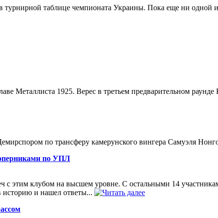
 в турнирной таблице чемпионата Украины. Пока еще ни одной и
главе Металлиста 1925. Верес в третьем предварительном раунде
 Демирспором по трансферу камерунского вингера Самуэля Нонг
соперниками по УПЛ
 с этим клубом на высшем уровне. С остальными 14 участникам
 в историю и нашел ответы...
бассом