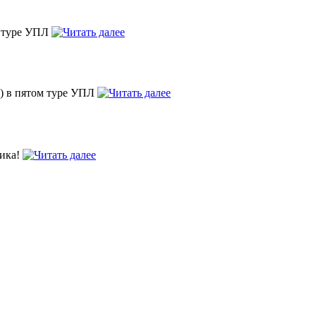
м туре УПЛ
1) в пятом туре УПЛ
тика!