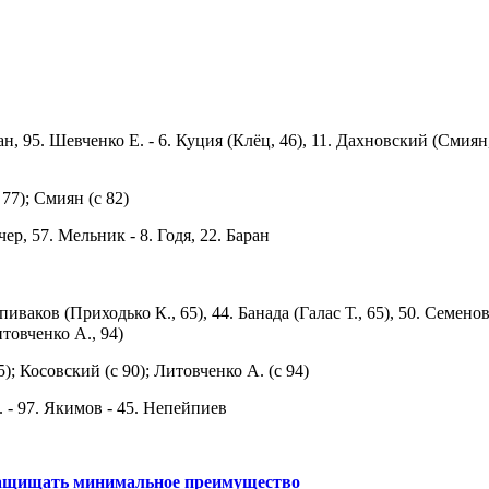
ан, 95. Шевченко Е. - 6. Куция (Клёц, 46), 11. Дахновский (Смиян,
 77); Смиян (с 82)
ер, 57. Мельник - 8. Годя, 22. Баран
Спиваков (Приходько К., 65), 44. Банада (Галас Т., 65), 50. Семенов
товченко А., 94)
65); Косовский (с 90); Литовченко А. (с 94)
. - 97. Якимов - 45. Непейпиев
защищать минимальное преимущество