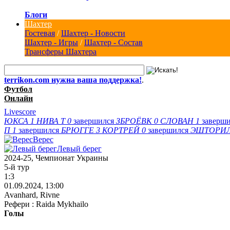
Блоги
Шахтер
Гостевая
/
Шахтер - Новости
Шахтер - Игры
/
Шахтер - Состав
Трансферы Шахтера
terrikon.com нужна ваша поддержка!
.
Футбол
Онлайн
Livescore
ЮКСА
1
НИВА Т
0
завершился
ЗБРОЁВК
0
СЛОВАН
1
заверш
П
1
завершился
БРЮГГЕ
3
КОРТРЕЙ
0
завершился
ЭШТОРИ
Верес
Левый берег
2024-25, Чемпионат Украины
5-й тур
1:3
01.09.2024, 13:00
Avanhard, Rivne
Рефери : Raida Mykhailo
Голы