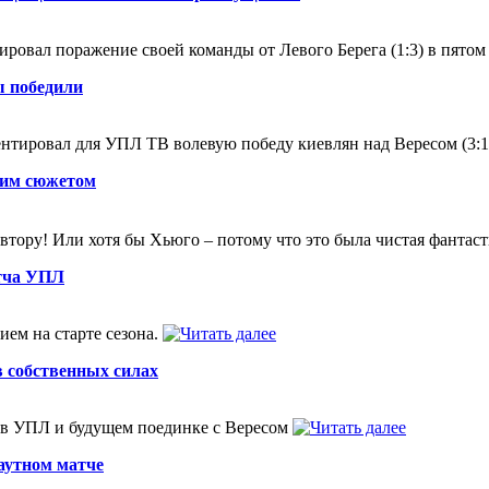
ровал поражение своей команды от Левого Берега (1:3) в пято
ы победили
нтировал для УПЛ ТВ волевую победу киевлян над Вересом (3:
ким сюжетом
втору! Или хотя бы Хьюго – потому что это была чистая фантас
атча УПЛ
ием на старте сезона.
в собственных силах
е в УПЛ и будущем поединке с Вересом
аутном матче