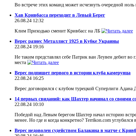
Во встрече этих команд может исчезнуть очередной ноль
Хав Кривбасса переходит в Левый Берег
26.08.24 12:32
Клим Приходько сменит Кривбасс на ЛБ
Верес разнес Металлист 1925 в Кубке Украины
22.08.24 19:16
Не таким представлял себе Патрик ван Леувен дебют во 
места
Верес подпишет первого в истории клуба камерунца
22.08.24 16:25
Верес договорился с клубом турецкой Суперлиги Адана
14 первых свиданий: как Шахтер начинал со своими 
22.08.24 10:10
Победой над Левым берегом Шахтер начал историю встреч
менее. Но где и когда конкретно? Terrikon.com углубился
Верес недоволен судейством Балакина в матче с Крив
20.08.24 16:46