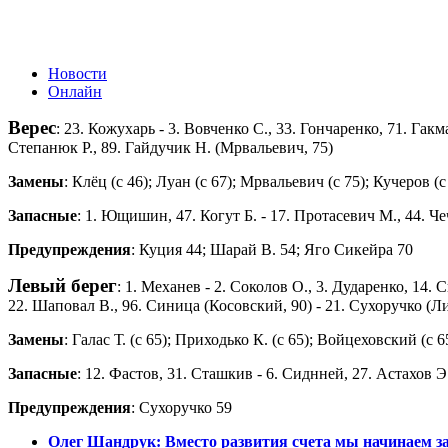
Новости
Онлайн
Верес
: 23. Кожухарь - 3. Вовченко С., 33. Гончаренко, 71. Гакм
Степанюк Р., 89. Гайдучик Н. (Мрвальевич, 75)
Замены
: Клёц (с 46); Луан (с 67); Мрвальевич (с 75); Кучеров (с
Запасные
: 1. Ющишин, 47. Когут Б. - 17. Протасевич М., 44. Чеч
Предупреждения
: Куция 44; Шарай В. 54; Яго Сикейра 70
Левый берег
: 1. Механев - 2. Соколов О., 3. Дударенко, 14. 
22. Шаповал В., 96. Синица (Косовский, 90) - 21. Сухоручко (Ли
Замены
: Галас Т. (с 65); Приходько К. (с 65); Войцеховский (с 
Запасные
: 12. Фастов, 31. Сташкив - 6. Сиднней, 27. Астахов Э
Предупреждения
: Сухоручко 59
Олег Шандрук: Вместо развития счета мы начинаем 