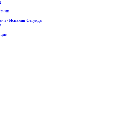
и
мании
нии
/
Испания Сегунда
и
нции