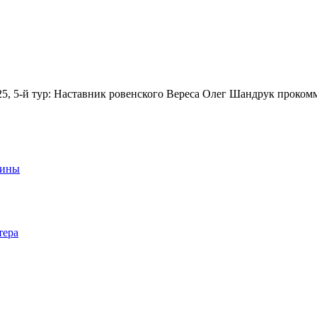
-25, 5-й тур: Наставник ровенского Вереса Олег Шандрук проком
аины
тера