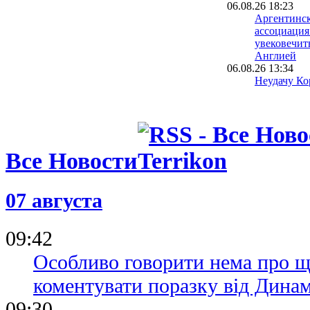
06.08.26 18:23
Аргентинск
ассоциация
увековечит
Англией
06.08.26 13:34
Неудачу Ко
чемпионате
расследуют
полиции
06.08.26 09:39
Испания уж
Все Новости
проводить 
вместе с М
05.08.26 23:40
07 августа
ФИФА пошла
о финале Ч
Марокко о
09:42
Особливо говорити нема про щ
коментувати поразку від Дина
09:30