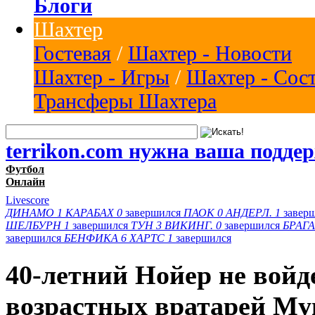
Блоги
Шахтер
Гостевая
/
Шахтер - Новости
Шахтер - Игры
/
Шахтер - Сос
Трансферы Шахтера
terrikon.com нужна ваша подде
Футбол
Онлайн
Livescore
ДИНАМО
1
КАРАБАХ
0
завершился
ПАОК
0
АНДЕРЛ.
1
завер
ШЕЛБУРН
1
завершился
ТУН
3
ВИКИНГ.
0
завершился
БРАГА
завершился
БЕНФИКА
6
ХАРТС
1
завершился
40-летний Нойер не войд
возрастных вратарей Му