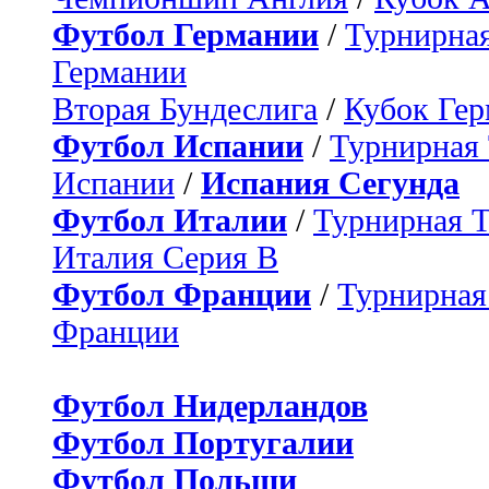
Футбол Германии
/
Турнирная
Германии
Вторая Бундеслига
/
Кубок Ге
Футбол Испании
/
Турнирная
Испании
/
Испания Сегунда
Футбол Италии
/
Турнирная 
Италия Серия B
Футбол Франции
/
Турнирная
Франции
Футбол Нидерландов
Футбол Португалии
Футбол Польши