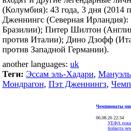
(Колумбия): 43 года, 3 дня (2014
Дженнингс (Северная Ирландия): 4
Бразилии); Питер Шилтон (Англия)
против Италии); Дино Дзофф (Итал
против Западной Германии).
another languages:
uk
Теги:
Эссам эль-Хадари
,
Мануэль
Мондрагон
,
Пэт Дженнингз
,
Чемп
Чемпионаты мир
06.08.26 22:34
УЕФА пока 
бойкота че