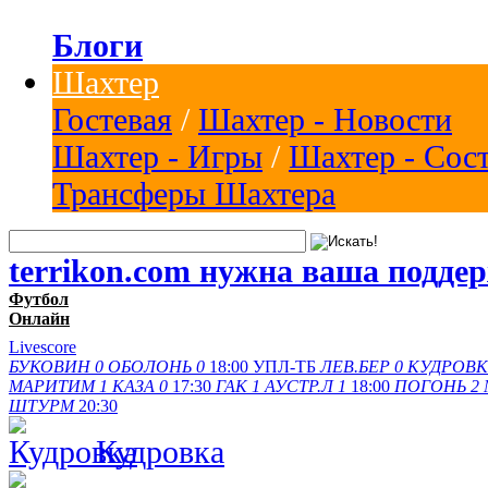
Блоги
Шахтер
Гостевая
/
Шахтер - Новости
Шахтер - Игры
/
Шахтер - Сос
Трансферы Шахтера
terrikon.com нужна ваша подде
Футбол
Онлайн
Livescore
БУКОВИН
0
ОБОЛОНЬ
0
18:00
УПЛ-ТБ
ЛЕВ.БЕР
0
КУДРОВК
МАРИТИМ
1
КАЗА
0
17:30
ГАК
1
АУСТР.Л
1
18:00
ПОГОНЬ
2
ШТУРМ
20:30
Кудровка