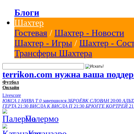
Блоги
Шахтер
Гостевая
/
Шахтер - Новости
Шахтер - Игры
/
Шахтер - Сос
Трансферы Шахтера
terrikon.com нужна ваша подде
Футбол
Онлайн
Livescore
ЮКСА
1
НИВА Т
0
завершился
ЗБРОЁВК
СЛОВАН
20:00
АЛЬТ
ГЕРТА
21:30
ВИСЛА K
ВИСЛА П
21:30
БРЮГГЕ
КОРТРЕЙ
21
Палермо
Катанзаро