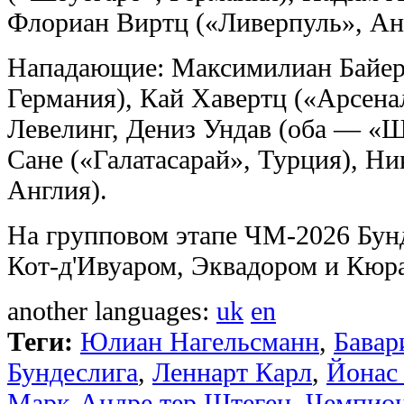
Флориан Виртц («Ливерпуль», Ан
Нападающие: Максимилиан Байер
Германия), Кай Хавертц («Арсена
Левелинг, Дениз Ундав (оба — «Ш
Сане («Галатасарай», Турция), Н
Англия).
На групповом этапе ЧМ-2026 Бунд
Кот-д'Ивуаром, Эквадором и Кюра
another languages:
uk
en
Теги:
Юлиан Нагельсманн
,
Бавар
Бундеслига
,
Леннарт Карл
,
Йонас
Марк-Андре тер Штеген
,
Чемпион