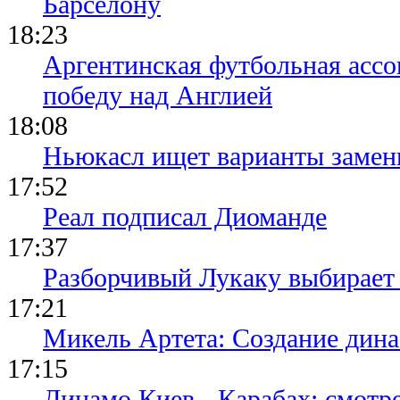
Барселону
18:23
Аргентинская футбольная ассо
победу над Англией
18:08
Ньюкасл ищет варианты замен
17:52
Реал подписал Диоманде
17:37
Разборчивый Лукаку выбирает
17:21
Микель Артета: Создание динас
17:15
Динамо Киев - Карабах: смотр