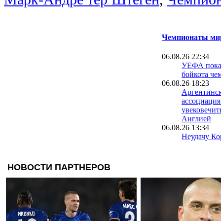
Чемпионаты мир
06.08.26 22:34
УЕФА пока 
бойкота че
06.08.26 18:23
Аргентинск
ассоциация
увековечит
Англией
06.08.26 13:34
Неудачу Ко
чемпионате
расследуют
полиции
06.08.26 09:39
Испания уж
проводить 
вместе с М
05.08.26 23:40