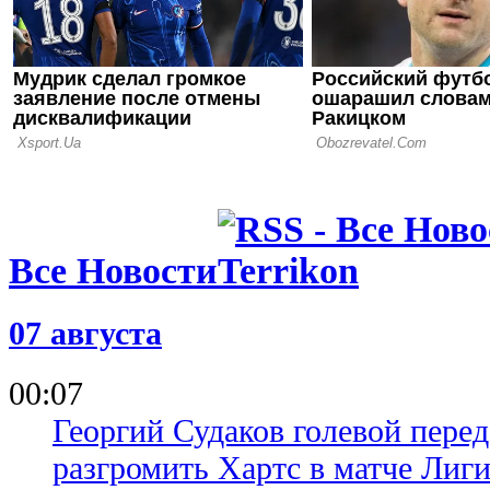
ФИФА пошла
о финале Ч
Марокко о
Все Новости
07 августа
00:07
Георгий Судаков голевой пере
разгромить Хартс в матче Лиг