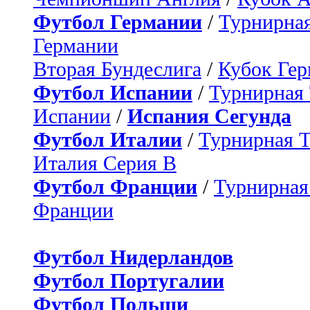
Футбол Германии
/
Турнирная
Германии
Вторая Бундеслига
/
Кубок Ге
Футбол Испании
/
Турнирная
Испании
/
Испания Сегунда
Футбол Италии
/
Турнирная 
Италия Серия B
Футбол Франции
/
Турнирная
Франции
Футбол Нидерландов
Футбол Португалии
Футбол Польши