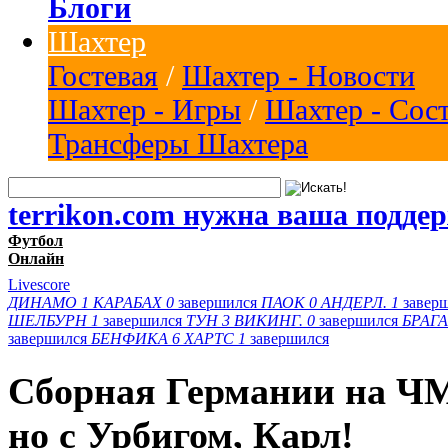
Блоги
Шахтер
Гостевая
/
Шахтер - Новости
Шахтер - Игры
/
Шахтер - Сос
Трансферы Шахтера
terrikon.com нужна ваша подде
Футбол
Онлайн
Livescore
ДИНАМО
1
КАРАБАХ
0
завершился
ПАОК
0
АНДЕРЛ.
1
завер
ШЕЛБУРН
1
завершился
ТУН
3
ВИКИНГ.
0
завершился
БРАГА
завершился
БЕНФИКА
6
ХАРТС
1
завершился
Сборная Германии на ЧМ
но с Урбигом, Карл!