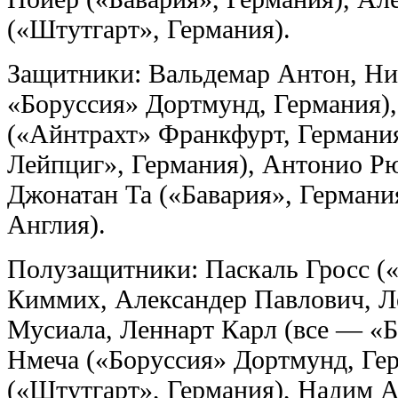
(«Штутгарт», Германия).
Защитники: Вальдемар Антон, Ни
«Боруссия» Дортмунд, Германия),
(«Айнтрахт» Франкфурт, Германия
Лейпциг», Германия), Антонио Рю
Джонатан Та («Бавария», Германи
Англия).
Полузащитники: Паскаль Гросс («
Киммих, Александер Павлович, Л
Мусиала, Леннарт Карл (все — «Б
Нмеча («Боруссия» Дортмунд, Ге
(«Штутгарт», Германия), Надим 