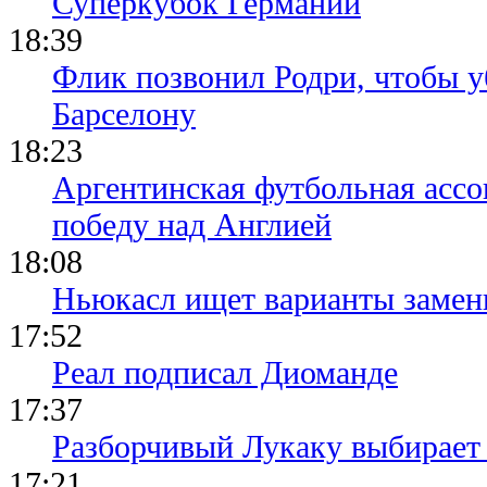
Суперкубок Германии
18:39
Флик позвонил Родри, чтобы уб
Барселону
18:23
Аргентинская футбольная ассо
победу над Англией
18:08
Ньюкасл ищет варианты замен
17:52
Реал подписал Диоманде
17:37
Разборчивый Лукаку выбирает
17:21