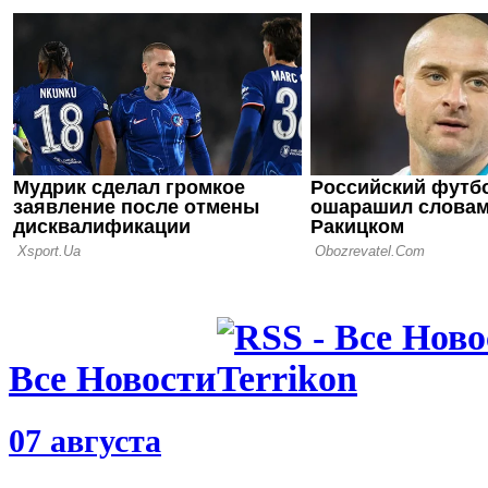
05.06.26 14:14
Украина уз
по ЧМ по х
02.06.26 10:24
Соперники
Украины - 
чемпион м
Все Новости
07 августа