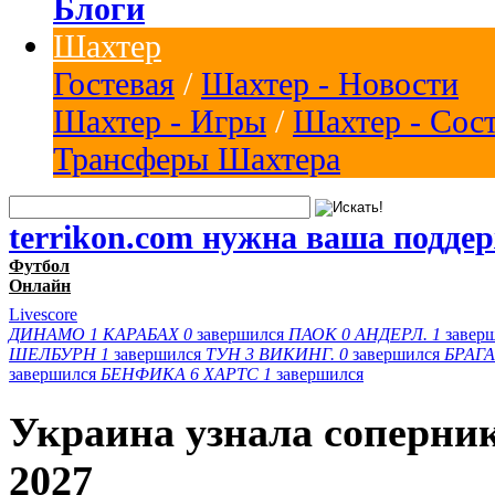
Блоги
Шахтер
Гостевая
/
Шахтер - Новости
Шахтер - Игры
/
Шахтер - Сос
Трансферы Шахтера
terrikon.com нужна ваша подде
Футбол
Онлайн
Livescore
ДИНАМО
1
КАРАБАХ
0
завершился
ПАОК
0
АНДЕРЛ.
1
завер
ШЕЛБУРН
1
завершился
ТУН
3
ВИКИНГ.
0
завершился
БРАГА
завершился
БЕНФИКА
6
ХАРТС
1
завершился
Украина узнала соперни
2027