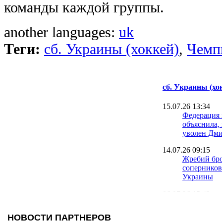
команды каждой группы.
another languages:
uk
Теги:
сб. Украины (хоккей)
,
Чемп
сб. Украины (хо
15.07.26 13:34
Федерация 
объяснила,
уволен Дм
14.07.26 09:15
Жребий бро
соперников
Украины
06.07.26 15:42
Вывел Укр
ушел: в хо
будет новы