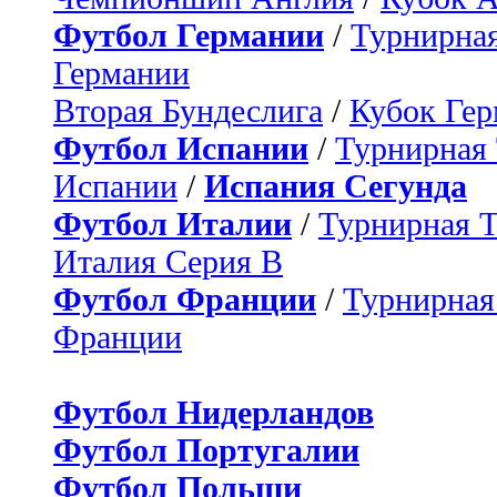
Футбол Германии
/
Турнирная
Германии
Вторая Бундеслига
/
Кубок Ге
Футбол Испании
/
Турнирная
Испании
/
Испания Сегунда
Футбол Италии
/
Турнирная 
Италия Серия B
Футбол Франции
/
Турнирная
Франции
Футбол Нидерландов
Футбол Португалии
Футбол Польши