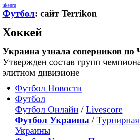
uk
en
ru
Футбол
: сайт Terrikon
Хоккей
Украина узнала соперников по 
Утвержден состав групп чемпиона
элитном дивизионе
Футбол Новости
Футбол
Футбол Онлайн
/
Livescore
Футбол Украины
/
Турнирная
Украины