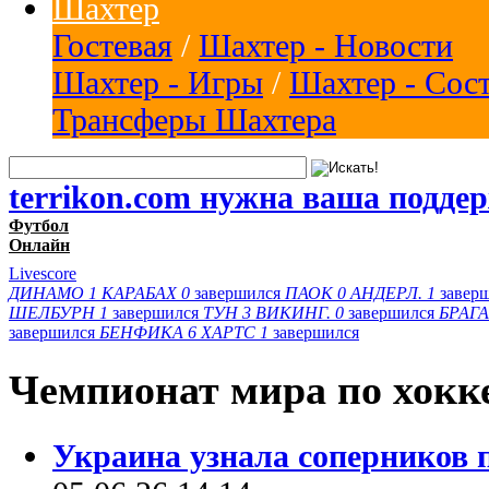
Шахтер
Гостевая
/
Шахтер - Новости
Шахтер - Игры
/
Шахтер - Сос
Трансферы Шахтера
terrikon.com нужна ваша подде
Футбол
Онлайн
Livescore
ДИНАМО
1
КАРАБАХ
0
завершился
ПАОК
0
АНДЕРЛ.
1
завер
ШЕЛБУРН
1
завершился
ТУН
3
ВИКИНГ.
0
завершился
БРАГА
завершился
БЕНФИКА
6
ХАРТС
1
завершился
Чемпионат мира по хокк
Украина узнала соперников 