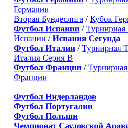
Германии
Вторая Бундеслига
/
Кубок Ге
Футбол Испании
/
Турнирная
Испании
/
Испания Сегунда
Футбол Италии
/
Турнирная 
Италия Серия B
Футбол Франции
/
Турнирная
Франции
Футбол Нидерландов
Футбол Португалии
Футбол Польши
Чемпионат Саудовской Арав