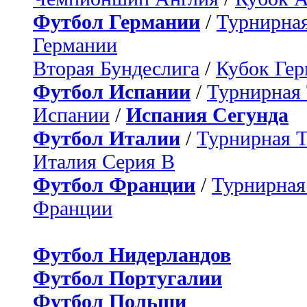
Футбол Германии
/
Турнирная
Германии
Вторая Бундеслига
/
Кубок Ге
Футбол Испании
/
Турнирная
Испании
/
Испания Сегунда
Футбол Италии
/
Турнирная 
Италия Серия B
Футбол Франции
/
Турнирная
Франции
Футбол Нидерландов
Футбол Португалии
Футбол Польши