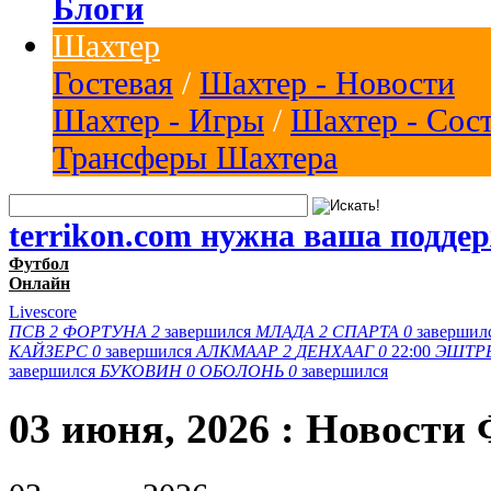
Блоги
Шахтер
Гостевая
/
Шахтер - Новости
Шахтер - Игры
/
Шахтер - Сос
Трансферы Шахтера
terrikon.com нужна ваша подде
Футбол
Онлайн
Livescore
ПСВ
2
ФОРТУНА
2
завершился
МЛАДА
2
СПАРТА
0
завершил
КАЙЗЕРС
0
завершился
АЛКМААР
2
ДЕНХААГ
0
22:00
ЭШТР
завершился
БУКОВИН
0
ОБОЛОНЬ
0
завершился
03 июня, 2026 : Новости