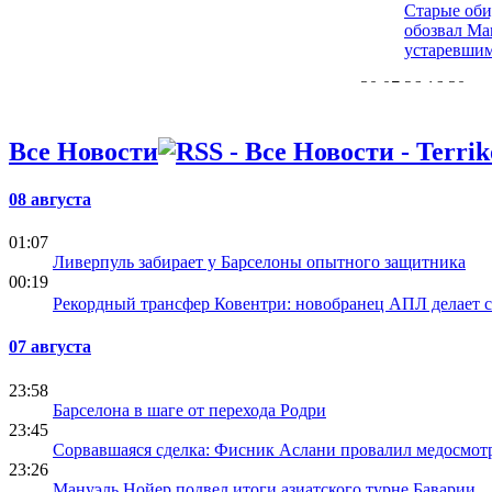
Старые оби
обозвал М
устаревши
30.07.26 16:30
Анчелотти 
почему отк
Все Новости
Италии
29.07.26 22:23
08 августа
Возвращен
сожалею об
01:07
вернуть до
Ливерпуль забирает у Барселоны опытного защитника
28.07.26 16:11
00:19
Официальн
Рекордный трансфер Ковентри: новобранец АПЛ делает 
новый трен
Раньери - 
07 августа
23:58
Барселона в шаге от перехода Родри
23:45
Сорвавшаяся сделка: Фисник Аслани провалил медосмот
23:26
Мануэль Нойер подвел итоги азиатского турне Баварии