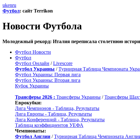
uk
en
ru
Футбол
: сайт Terrikon
Новости Футбола
Молодежный рекорд: Италия переписала столетнюю истори
Футбол Новости
Футбол
Футбол Онлайн
/
Livescore
Футбол Украины
/
Турнирная Таблица Чемпионата Укр
Футбол Украины: Первая лига
Футбол Украины: Вторая лига
Кубок Украины
Трансферы 2026 :
Трансферы Украины
/
Трансферы Шах
Еврокубки:
Лига Чемпионов - Таблица, Результаты
Лига Европы - Таблица, Результаты
Лига Конференций - Таблица, Результаты
Таблица коэффициентов УЕФА
Чемпионаты:
Футбол Англии
/
Турнирная Таблица Чемпионата Англи