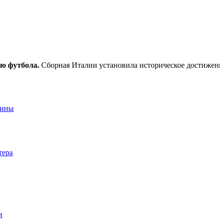
ю футбола.
Сборная Италии установила историческое достижен
аины
тера
и