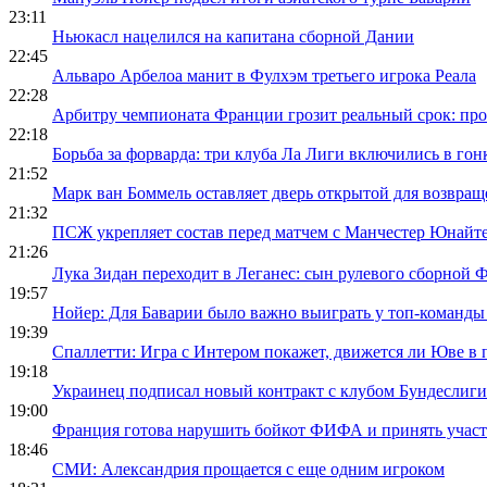
23:11
Ньюкасл нацелился на капитана сборной Дании
22:45
Альваро Арбелоа манит в Фулхэм третьего игрока Реала
22:28
Арбитру чемпионата Франции грозит реальный срок: про
22:18
Борьба за форварда: три клуба Ла Лиги включились в гон
21:52
Марк ван Боммель оставляет дверь открытой для возвра
21:32
ПСЖ укрепляет состав перед матчем с Манчестер Юнайт
21:26
Лука Зидан переходит в Леганес: сын рулевого сборной 
19:57
Нойер: Для Баварии было важно выиграть у топ-команд
19:39
Спаллетти: Игра с Интером покажет, движется ли Юве в
19:18
Украинец подписал новый контракт с клубом Бундеслиги
19:00
Франция готова нарушить бойкот ФИФА и принять учас
18:46
СМИ: Александрия прощается с еще одним игроком