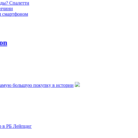
ды? Спалетти
анчини
м смартфоном
объяснил,
азал сборной
ие Манчини: Я
 уходе и хочу
верие
о: Манчини -
самую большую покупку в истории
ер Италии,
новый директор
р в РБ Лейпциг