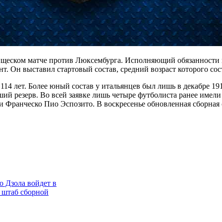
ищеском матче против Люксембурга. Исполняющий обязанности 
. Он выставил стартовый состав, средний возраст которого сост
114 лет. Более юный состав у итальянцев был лишь в декабре 19
ий резерв. Во всей заявке лишь четыре футболиста ранее имел
Франческо Пио Эспозито. В воскресенье обновленная сборная с
 Дзола войдет в
 штаб сборной