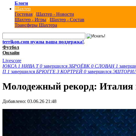
Блоги
Шахтер
Гостевая
/
Шахтер - Новости
Шахтер - Игры
/
Шахтер - Состав
Трансферы Шахтера
terrikon.com нужна ваша поддержка!
.
Футбол
Онлайн
Livescore
ЮКСА
1
НИВА Т
0
завершился
ЗБРОЁВК
0
СЛОВАН
1
заверш
П
1
завершился
БРЮГГЕ
3
КОРТРЕЙ
0
завершился
ЭШТОРИ
Молодежный рекорд: Италия 
Добавлено:
03.06.26 21:48