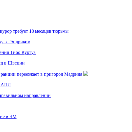
курор требует 18 месяцев тюрьмы
ку за Эндриком
щения Тибо Куртуа
ед в Швеции
Франции переезжает в пригород Мадрида
ы АПЛ
 правильном направлении
тие в ЧМ