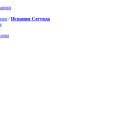
мании
нии
/
Испания Сегунда
и
нции