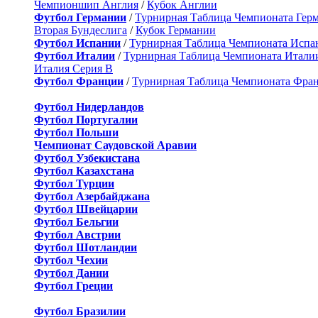
Чемпионшип Англия
/
Кубок Англии
Футбол Германии
/
Турнирная Таблица Чемпионата Гер
Вторая Бундеслига
/
Кубок Германии
Футбол Испании
/
Турнирная Таблица Чемпионата Испа
Футбол Италии
/
Турнирная Таблица Чемпионата Итали
Италия Серия B
Футбол Франции
/
Турнирная Таблица Чемпионата Фра
Футбол Нидерландов
Футбол Португалии
Футбол Польши
Чемпионат Саудовской Аравии
Футбол Узбекистана
Футбол Казахстана
Футбол Турции
Футбол Азербайджана
Футбол Швейцарии
Футбол Бельгии
Футбол Австрии
Футбол Шотландии
Футбол Чехии
Футбол Дании
Футбол Греции
Футбол Бразилии