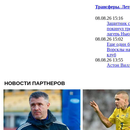
Трансферы. Лет
08.08.26 15:16
Защитник 
покинул т
лагерь Нью
08.08.26 15:02
Еще один 
Ворсклы на
клуб
08.08.26 13:55
Астон Вилл
Атлетико М
08.08.26 13:40
Эффект Сал
за два дня 
миллиона 
подписчик
08.08.26 13:21
МЮ продал
Мидлсбро з
фунтов, но
передумать