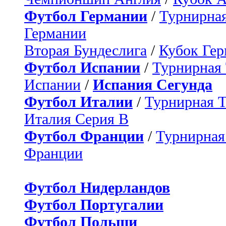
Футбол Германии
/
Турнирная
Германии
Вторая Бундеслига
/
Кубок Ге
Футбол Испании
/
Турнирная
Испании
/
Испания Сегунда
Футбол Италии
/
Турнирная 
Италия Серия B
Футбол Франции
/
Турнирная
Франции
Футбол Нидерландов
Футбол Португалии
Футбол Польши