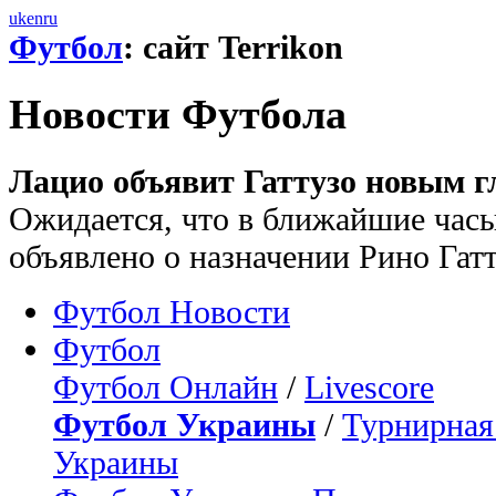
uk
en
ru
Футбол
: сайт Terrikon
Новости Футбола
Лацио объявит Гаттузо новым г
Ожидается, что в ближайшие час
объявлено о назначении Рино Гат
Футбол Новости
Футбол
Футбол Онлайн
/
Livescore
Футбол Украины
/
Турнирная
Украины