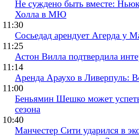
Не суждено быть вместе: Ньюк
Холла в МЮ
11:30
Сосьедад арендует Агерда у Ма
11:25
Астон Вилла подтвердила инте
11:14
Аренда Араухо в Ливерпуль: 
11:00
Беньямин Шешко может успеть
сезона
10:40
Манчестер Сити ударился в эк