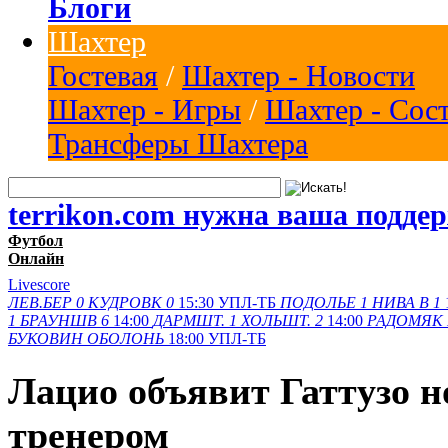
Блоги
Шахтер
Гостевая
/
Шахтер - Новости
Шахтер - Игры
/
Шахтер - Сос
Трансферы Шахтера
terrikon.com нужна ваша подде
Футбол
Онлайн
Livescore
ЛЕВ.БЕР
0
КУДРОВК
0
15:30
УПЛ-ТБ
ПОДОЛЬЕ
1
НИВА В
1
1
БРАУНШВ
6
14:00
ДАРМШТ.
1
ХОЛЬШТ.
2
14:00
РАДОМЯК
БУКОВИН
ОБОЛОНЬ
18:00
УПЛ-ТБ
Лацио объявит Гаттузо 
тренером