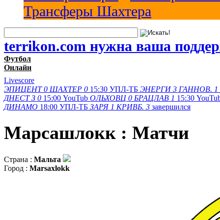
Трансферы Шахтера
terrikon.com нужна ваша подде
Футбол
Онлайн
Livescore
ЭПИЦЕНТ
0
ШАХТЕР
0
15:30
УПЛ-ТБ
ЭНЕРГИ
3
ГАННОВ.
1
ДНЕСТ З
0
15:00
YouTub
ОЛЬХОВЦ
0
БРАЦЛАВ
1
15:30
YouTu
ДИНАМО
18:00
УПЛ-ТБ
ЗАРЯ
1
КРИВБ.
3
завершился
Марсашлокк : Матчи
Страна :
Мальта
Город :
Marsaxlokk