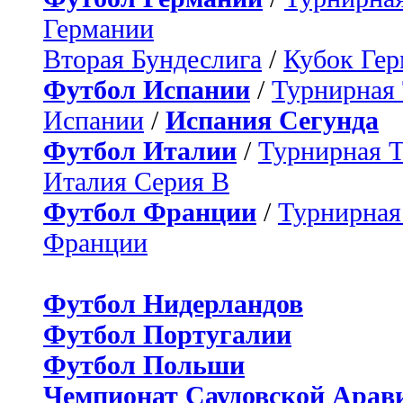
Германии
Вторая Бундеслига
/
Кубок Ге
Футбол Испании
/
Турнирная
Испании
/
Испания Сегунда
Футбол Италии
/
Турнирная 
Италия Серия B
Футбол Франции
/
Турнирная
Франции
Футбол Нидерландов
Футбол Португалии
Футбол Польши
Чемпионат Саудовской Арав