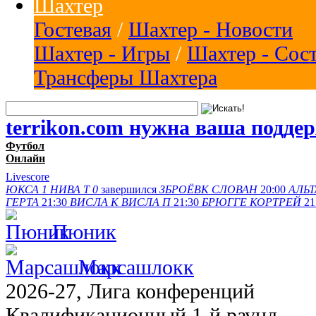
Шахтер
Гостевая
/
Шахтер - Новости
Шахтер - Игры
/
Шахтер - Сос
Трансферы Шахтера
terrikon.com нужна ваша подде
Футбол
Онлайн
Livescore
ЮКСА
1
НИВА Т
0
завершился
ЗБРОЁВК
СЛОВАН
20:00
АЛЬТ
ГЕРТА
21:30
ВИСЛА K
ВИСЛА П
21:30
БРЮГГЕ
КОРТРЕЙ
21
Пюник
Марсашлокк
2026-27, Лига конференций
Квалификационный 1-й раунд