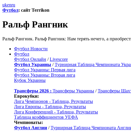
uk
en
ru
Футбол
: сайт Terrikon
Ральф Рангник
Ральф Рангник. Ральф Рангник: Нам терять нечего, а приобрес
Футбол Новости
Футбол
Футбол Онлайн
/
Livescore
Футбол Украины
/
Турнирная Таблица Чемпионата Укр
Футбол Украины: Первая лига
Футбол Украины: Вторая лига
Кубок Украины
Трансферы 2026 :
Трансферы Украины
/
Трансферы Шах
Еврокубки:
Лига Чемпионов - Таблица, Результаты
Лига Европы - Таблица, Результаты
Лига Конференций - Таблица, Результаты
Таблица коэффициентов УЕФА
Чемпионаты:
Футбол Англии
/
Турнирная Таблица Чемпионата Англи