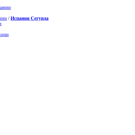
мании
нии
/
Испания Сегунда
и
нции