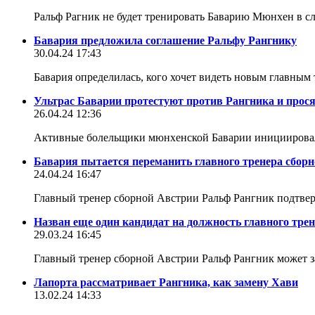
Ральф Рагник не будет тренировать Баварию Мюнхен в с
Бавария предложила соглашение Ральфу Рангнику
30.04.24 17:43
Бавария определилась, кого хочет видеть новым главным
Ультрас Баварии протестуют против Рангника и прося
26.04.24 12:36
Активные болельщики мюнхенской Баварии инициировали 
Бавария пытается переманить главного тренера сбор
24.04.24 16:47
Главный тренер сборной Австрии Ральф Рангник подтверд
Назван еще один кандидат на должность главного тре
29.03.24 16:45
Главный тренер сборной Австрии Ральф Рангник может з
Лапорта рассматривает Рангника, как замену Хави
13.02.24 14:33