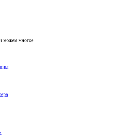
ти можем многое
аины
тера
и