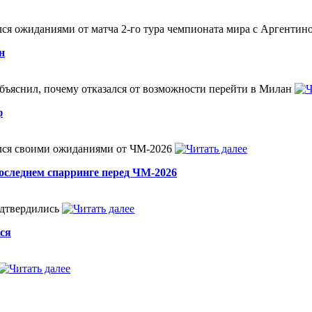
ся ожиданиями от матча 2-го тура чемпионата мира с Аргентин
н
объяснил, почему отказался от возможности перейти в Милан
ф
ился своими ожиданиями от ЧМ-2026
оследнем спарринге перед ЧМ-2026
одтвердились
тся