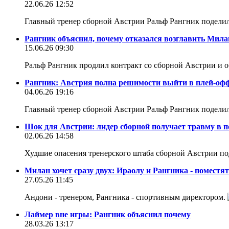
22.06.26 12:52
Главный тренер сборной Австрии Ральф Рангник поделил
Рангник объяснил, почему отказался возглавить Мила
15.06.26 09:30
Ральф Рангник продлил контракт со сборной Австрии и 
Рангник: Австрия полна решимости выйти в плей-оф
04.06.26 19:16
Главный тренер сборной Австрии Ральф Рангник подел
Шок для Австрии: лидер сборной получает травму в п
02.06.26 14:58
Худшие опасения тренерского штаба сборной Австрии п
Милан хочет сразу двух: Ираолу и Рангника - поместя
27.05.26 11:45
Андони - тренером, Рангника - спортивным директором.
Лаймер вне игры: Рангник объяснил почему
28.03.26 13:17