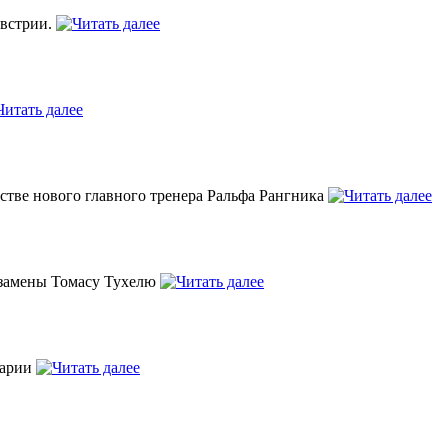
Австрии.
тве нового главного тренера Ральфа Рангника
м замены Томасу Тухелю
варии