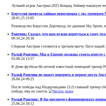
Лучший игрок Австрии-2025 Конрад Лаймер накануне не
Боруссия провела тайные переговоры с экс-тренеро
28.01.25 23:05
Руководство Боруссии Дортмунд, по данным Sky Sports
Рангник: Сказал, что нам нужно вернуться к тому, чт
09.10.24 20:30
Сборная Австрии готовится к третьем матчу Лиги наций
Ральф Рангник: Мы в Европе должны стоять вместе с 
03.08.24 12:57
В Доме футбола 66-летний известный немецкий тренер Р
Ральф Рангник не может поверить в первое место Авс
26.06.24 09:25
После победы над Нидерландами (3:2) главный тренер сбо
победа, ему не снится.
Ральф Рангник: Я бы предпочел финишировать перв
25.06.24 18:12