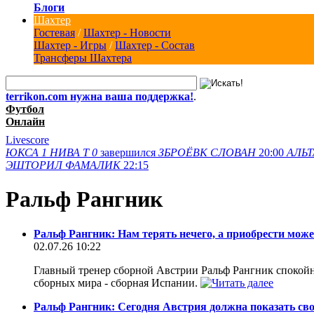
Блоги
Шахтер
Гостевая
/
Шахтер - Новости
Шахтер - Игры
/
Шахтер - Состав
Трансферы Шахтера
terrikon.com нужна ваша поддержка!
.
Футбол
Онлайн
Livescore
ЮКСА
1
НИВА Т
0
завершился
ЗБРОЁВК
СЛОВАН
20:00
АЛЬТ
ЭШТОРИЛ
ФАМАЛИК
22:15
Ральф Рангник
Ральф Рангник: Нам терять нечего, а приобрести мож
02.07.26 10:22
Главный тренер сборной Австрии Ральф Рангник спокойно 
сборных мира - сборная Испании.
Ральф Рангник: Сегодня Австрия должна показать св