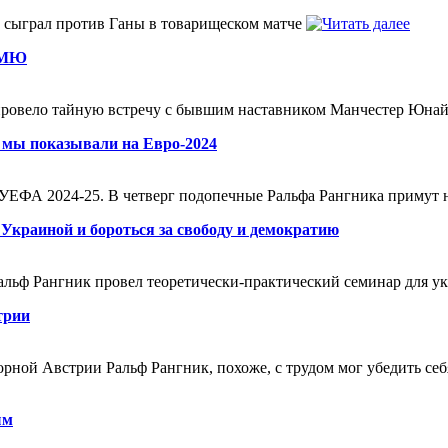
 сыграл против Ганы в товарищеском матче
м МЮ
, провело тайную встречу с бывшим наставником Манчестер Юна
о мы показывали на Евро-2024
 УЕФА 2024-25. В четверг подопечные Ральфа Рангника примут 
Украиной и бороться за свободу и демократию
альф Рангник провел теоретически-практический семинар для у
трии
рной Австрии Ральф Рангник, похоже, с трудом мог убедить себя,
ым