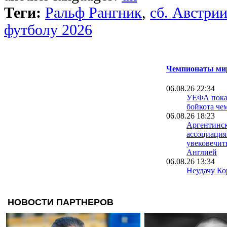
Теги:
Ральф Рангник
,
сб. Австри
футболу 2026
Чемпионаты мир
06.08.26 22:34
УЕФА пока 
бойкота че
06.08.26 18:23
Аргентинск
ассоциация
увековечит
Англией
06.08.26 13:34
Неудачу Ко
чемпионате
расследуют
полиции
06.08.26 09:39
Испания уж
проводить 