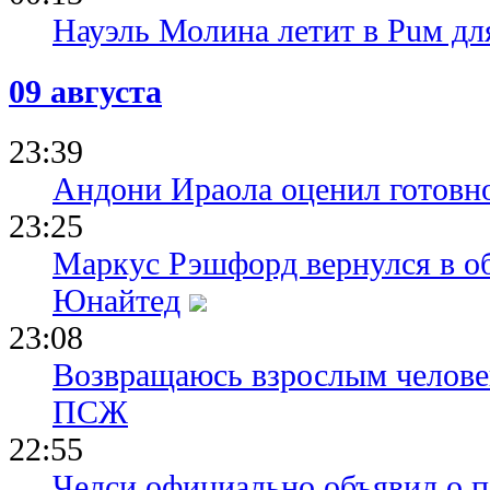
Науэль Молина летит в Puм дл
09 августа
23:39
Андони Ираола оценил готовно
23:25
Маркус Рэшфорд вернулся в о
Юнайтед
23:08
Возвращаюсь взрослым человек
ПСЖ
22:55
Челси официально объявил о п