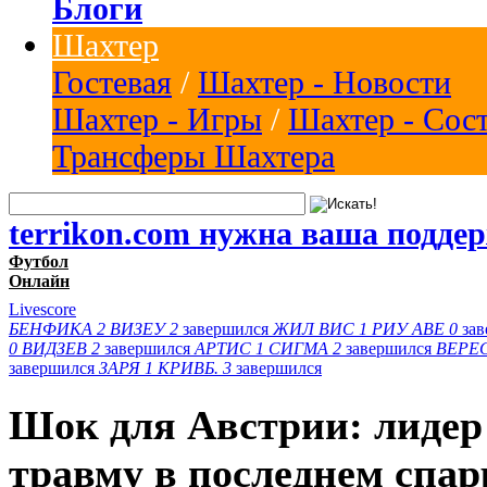
Блоги
Шахтер
Гостевая
/
Шахтер - Новости
Шахтер - Игры
/
Шахтер - Сос
Трансферы Шахтера
terrikon.com нужна ваша подде
Футбол
Онлайн
Livescore
БЕНФИКА
2
ВИЗЕУ
2
завершился
ЖИЛ ВИС
1
РИУ АВЕ
0
за
0
ВИДЗЕВ
2
завершился
АРТИС
1
СИГМА
2
завершился
ВЕРЕ
завершился
ЗАРЯ
1
КРИВБ.
3
завершился
Шок для Австрии: лидер
травму в последнем спар