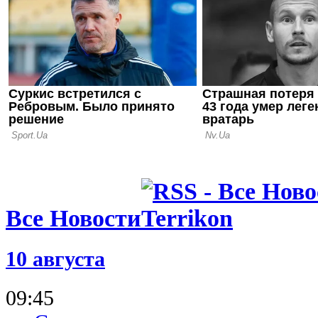
вместе с М
05.08.26 23:40
ФИФА пошла
о финале Ч
Марокко о
Все Новости
10 августа
09:45