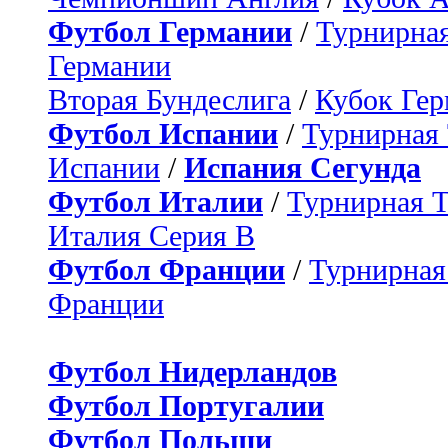
Футбол Германии
/
Турнирная
Германии
Вторая Бундеслига
/
Кубок Ге
Футбол Испании
/
Турнирная
Испании
/
Испания Сегунда
Футбол Италии
/
Турнирная 
Италия Серия B
Футбол Франции
/
Турнирная
Франции
Футбол Нидерландов
Футбол Португалии
Футбол Польши