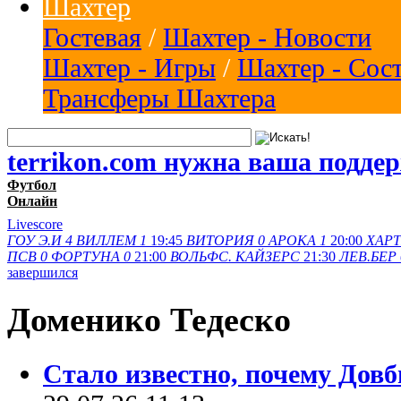
Шахтер
Гостевая
/
Шахтер - Новости
Шахтер - Игры
/
Шахтер - Сос
Трансферы Шахтера
terrikon.com нужна ваша подде
Футбол
Онлайн
Livescore
ГОУ Э.И
4
ВИЛЛЕМ
1
19:45
ВИТОРИЯ
0
АРОКА
1
20:00
ХАРТ
ПСВ
0
ФОРТУНА
0
21:00
ВОЛЬФС.
КАЙЗЕРС
21:30
ЛЕВ.БЕР
завершился
Доменико Тедеско
Стало известно, почему Довб