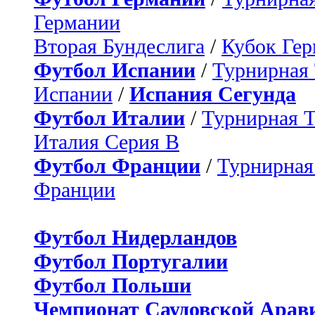
Германии
Вторая Бундеслига
/
Кубок Ге
Футбол Испании
/
Турнирная
Испании
/
Испания Сегунда
Футбол Италии
/
Турнирная 
Италия Серия B
Футбол Франции
/
Турнирная
Франции
Футбол Нидерландов
Футбол Португалии
Футбол Польши
Чемпионат Саудовской Арав