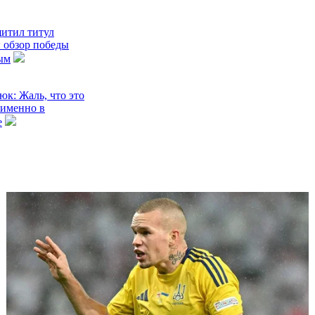
итил титул
 обзор победы
ым
юк: Жаль, что это
именно в
е
истории две
в Топ-10
еннисного
рта Костюк
ь финалисткой
юк впервые в
шла в полуфинал