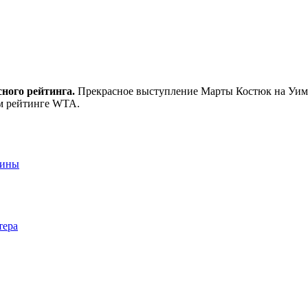
сного рейтинга.
Прекрасное выступление Марты Костюк на Уимб
ом рейтинге WTA.
аины
тера