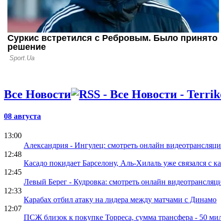
Все Новости
08 августа
13:00
Александрия - Ингулец: смотреть онлайн видеотрансляц
12:48
Касадо покидает Барселону, Аль-Хилаль уже связался с к
12:45
Левый Берег - Кудровка: смотреть онлайн видеотрансля
12:33
Карабах отбил атаку на лидера между матчами с Динамо
12:07
ПСЖ близок к покупке Торреса, сумма трансфера - 50 м