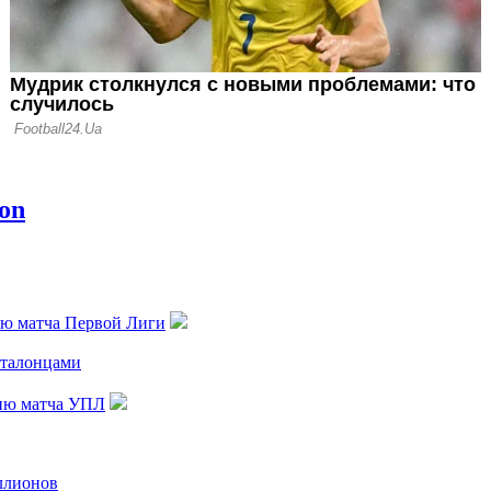
ию матча Первой Лиги
аталонцами
цию матча УПЛ
иллионов