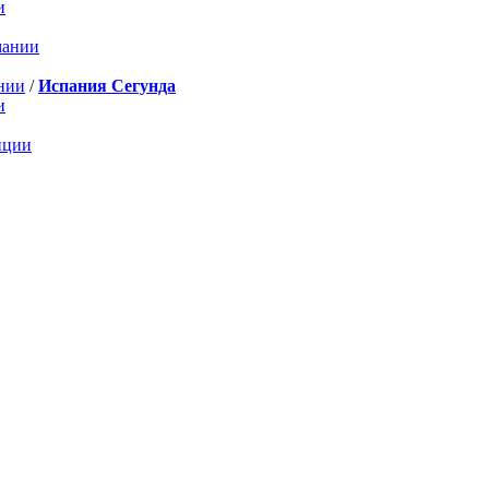
и
мании
нии
/
Испания Сегунда
и
нции