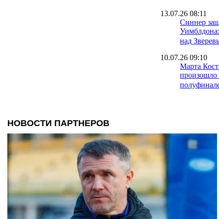
13.07.26 08:11
Синнер защ
Уимблдона:
над Зверев
10.07.26 09:10
Марта Кост
произошло 
полуфинал
09.07.26 11:23
Впервые в 
украинки - 
мирового т
рейтинга
09.07.26 08:51
Сегодня Ма
может стат
Уимблдона
08.07.26 17:29
Марта Кост
карьере вы
Уимблдона