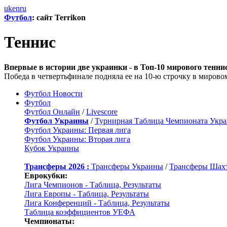
uk
en
ru
Футбол
: сайт Terrikon
Теннис
Впервые в истории две украинки - в Топ-10 мирового тенни
Победа в четвертьфинале подняла ее на 10-ю строчку в миров
Футбол Новости
Футбол
Футбол Онлайн
/
Livescore
Футбол Украины
/
Турнирная Таблица Чемпионата Укр
Футбол Украины: Первая лига
Футбол Украины: Вторая лига
Кубок Украины
Трансферы 2026 :
Трансферы Украины
/
Трансферы Шах
Еврокубки:
Лига Чемпионов - Таблица, Результаты
Лига Европы - Таблица, Результаты
Лига Конференций - Таблица, Результаты
Таблица коэффициентов УЕФА
Чемпионаты: