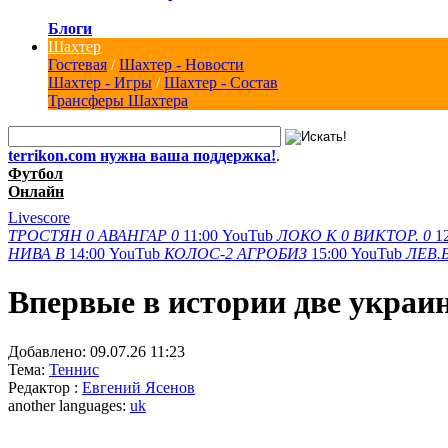
Блоги
Шахтер
Гостевая
/
Шахтер - Новости
Шахтер - Игры
/
Шахтер - Состав
Трансферы Шахтера
terrikon.com нужна ваша поддержка!
.
Футбол
Онлайн
Livescore
ТРОСТЯН
0
АВАНГАР
0
11:00
YouTub
ЛОКО К
0
ВИКТОР.
0
1
НИВА В
14:00
YouTub
КОЛОС-2
АГРОБИЗ
15:00
YouTub
ЛЕВ.
Впервые в истории две украин
Добавлено:
09.07.26 11:23
Тема:
Теннис
Редактор :
Евгений Ясенов
another languages:
uk