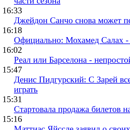
части сезона
16:33
Джейдон Санчо снова может п
16:18
Официально: Мохамед Салах -
16:02
Реал или Барселона - непросто
15:47
Денис Пидгурский: С Зарей вс
играть
15:31
Стартовала продажа билетов н
15:16
Маттиас Яйссле заявил о свои