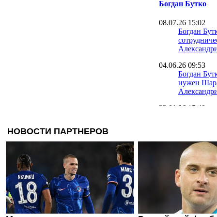
Богдан Бутко
08.07.26 15:02
Богдан Бут
сотрудниче
Александр
04.06.26 09:53
Богдан Бутк
нужен Шара
Александр
23.01.26 15:40
Официально
Шахтера ве
20.01.26 10:43
Александри
реанимиров
Богдана Бу
11.09.25 17:59
Источник:
пытался по
Бутко