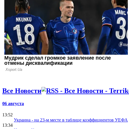
29.03.26 14:25
НБА: Милу
2016 года 
плей-офф, 
моментов 
Все Новости
06 августа
13:52
Украина - на 23-м месте в таблице коэффициентов УЕФА
13:34