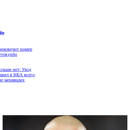
бо
ековечит номер
етокунбо
ольше нет: Уход
авил в НБА всего
 не менявших
ная сделка в
кумбо уходит из
 Майами
иверс покидает