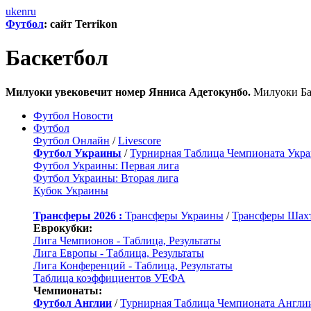
uk
en
ru
Футбол
: сайт Terrikon
Баскетбол
Милуоки увековечит номер Янниса Адетокунбо.
Милуоки Бак
Футбол Новости
Футбол
Футбол Онлайн
/
Livescore
Футбол Украины
/
Турнирная Таблица Чемпионата Укр
Футбол Украины: Первая лига
Футбол Украины: Вторая лига
Кубок Украины
Трансферы 2026 :
Трансферы Украины
/
Трансферы Шах
Еврокубки:
Лига Чемпионов - Таблица, Результаты
Лига Европы - Таблица, Результаты
Лига Конференций - Таблица, Результаты
Таблица коэффициентов УЕФА
Чемпионаты:
Футбол Англии
/
Турнирная Таблица Чемпионата Англи