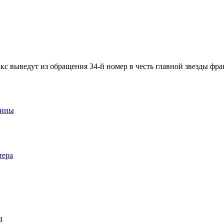
с выведут из обращения 34-й номер в честь главной звезды фр
аины
тера
и