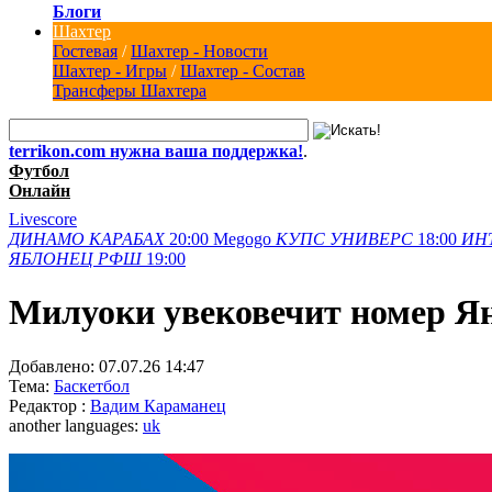
Блоги
Шахтер
Гостевая
/
Шахтер - Новости
Шахтер - Игры
/
Шахтер - Состав
Трансферы Шахтера
terrikon.com нужна ваша поддержка!
.
Футбол
Онлайн
Livescore
ДИНАМО
КАРАБАХ
20:00
Megogo
КУПС
УНИВЕРС
18:00
ИН
ЯБЛОНЕЦ
РФШ
19:00
Милуоки увековечит номер Я
Добавлено:
07.07.26 14:47
Тема:
Баскетбол
Редактор :
Вадим Караманец
another languages:
uk