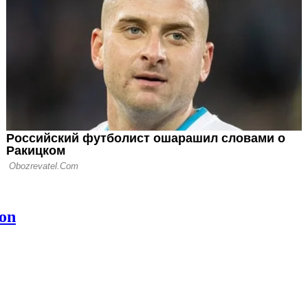
оки впервые с
пролетели мимо
и топ-10
ночи