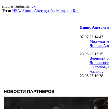
another languages:
uk
Теги:
НБА
,
Яннис Адетокунбо
,
Милуоки Бакс
Яннис Адетокун
07.07.26 14:47
Милуоки ув
Янниса Ад
23.06.26 15:15
Верности б
Янниса ост
5 игроков,
команду
23.06.26 10:38
Блокбастер
НБА: Адето
Милуоки в
13.04.26 14:00
НБА: Док Р
Милуоки