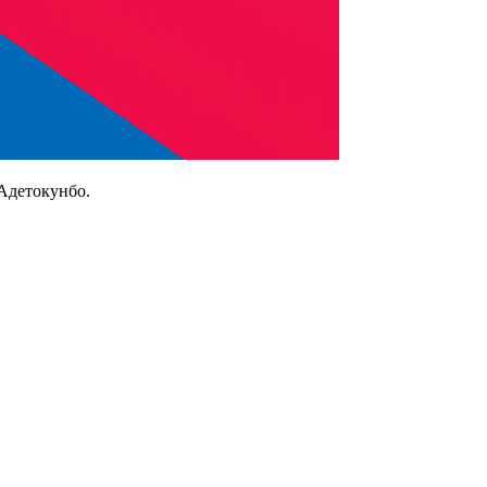
 Адетокунбо.