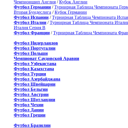
Чемпионшип Англия
/
Кубок Англии
Футбол Германии
/
Турнирная Таблица Чемпионата Гер
Вторая Бундеслига
/
Кубок Германии
Футбол Испании
/
Турнирная Таблица Чемпионата Испа
Футбол Италии
/
Турнирная Таблица Чемпионата Итали
Италия Серия B
Футбол Франции
/
Турнирная Таблица Чемпионата Фра
Футбол Нидерландов
Футбол Португалии
Футбол Польши
Чемпионат Саудовской Аравии
Футбол Узбекистана
Футбол Казахстана
Футбол Турции
Футбол Азербайджана
Футбол Швейцарии
Футбол Бельгии
Футбол Австрии
Футбол Шотландии
Футбол Чехии
Футбол Дании
Футбол Греции
Футбол Бразилии