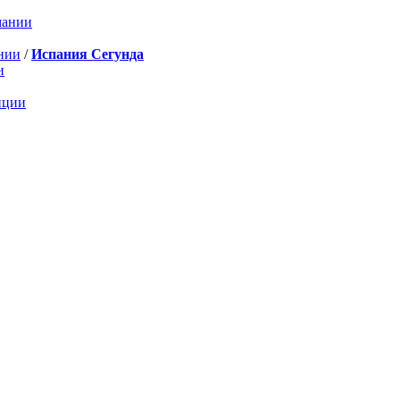
мании
нии
/
Испания Сегунда
и
нции