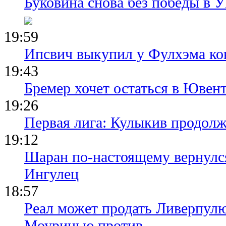
Буковина снова без победы в 
19:59
Ипсвич выкупил у Фулхэма ко
19:43
Бремер хочет остаться в Ювент
19:26
Первая лига: Кулыкив продолж
19:12
Шаран по-настоящему вернулс
Ингулец
18:57
Реал может продать Ливерпул
Моуринью против