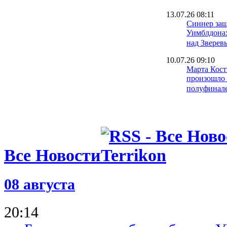
13.07.26 08:11
Синнер защ
Уимблдона:
над Зверев
10.07.26 09:10
Марта Кост
произошло 
полуфинал
09.07.26 11:23
Впервые в 
украинки - 
мирового т
рейтинга
Все Новости
09.07.26 08:51
Сегодня Ма
может стат
Уимблдона
08 августа
08.07.26 17:29
Марта Кост
20:14
карьере вы
Уимблдона