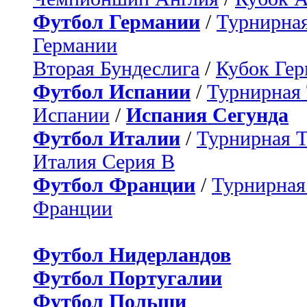
Футбол Германии
/
Турнирная
Германии
Вторая Бундеслига
/
Кубок Ге
Футбол Испании
/
Турнирная
Испании
/
Испания Сегунда
Футбол Италии
/
Турнирная 
Италия Серия B
Футбол Франции
/
Турнирная
Франции
Футбол Нидерландов
Футбол Португалии
Футбол Польши