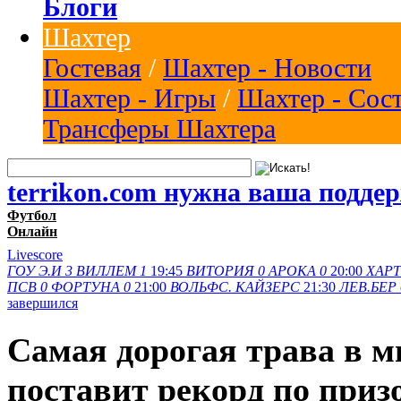
Блоги
Шахтер
Гостевая
/
Шахтер - Новости
Шахтер - Игры
/
Шахтер - Сос
Трансферы Шахтера
terrikon.com нужна ваша подде
Футбол
Онлайн
Livescore
ГОУ Э.И
3
ВИЛЛЕМ
1
19:45
ВИТОРИЯ
0
АРОКА
0
20:00
ХАРТ
ПСВ
0
ФОРТУНА
0
21:00
ВОЛЬФС.
КАЙЗЕРС
21:30
ЛЕВ.БЕР
завершился
Самая дорогая трава в м
поставит рекорд по при