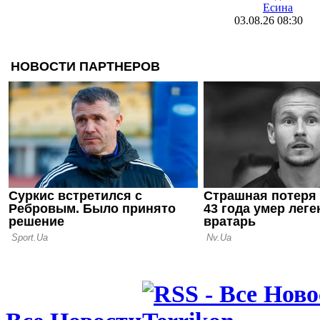
Есина
03.08.26 08:30
Велетень о 
На трениро
шести зале
16.07.26 18:11
Сергей Пал
нас в Сове
12.07.26 12:31
Ротань: Ту
слабое мес
последних 