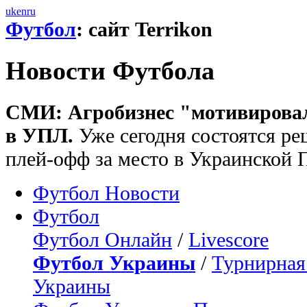
uk
en
ru
Футбол
: сайт Terrikon
Новости Футбола
СМИ: Агробизнес "мотивировал
в УПЛ.
Уже сегодня состоятся р
плей-офф за место в Украинской 
Футбол Новости
Футбол
Футбол Онлайн
/
Livescore
Футбол Украины
/
Турнирная
Украины