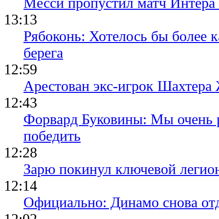
Месси пропустил матч Интера
13:13
Рябоконь: Хотелось бы более к
берега
12:59
Арестован экс-игрок Шахтера
12:43
Форвард Буковины: Мы очень р
победить
12:28
Зарю покинул ключевой легио
12:14
Официально: Динамо снова отд
12:02