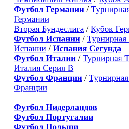
Футбол Германии
/
Турнирная
Германии
Вторая Бундеслига
/
Кубок Ге
Футбол Испании
/
Турнирная
Испании
/
Испания Сегунда
Футбол Италии
/
Турнирная 
Италия Серия B
Футбол Франции
/
Турнирная
Франции
Футбол Нидерландов
Футбол Португалии
Футбол Польши