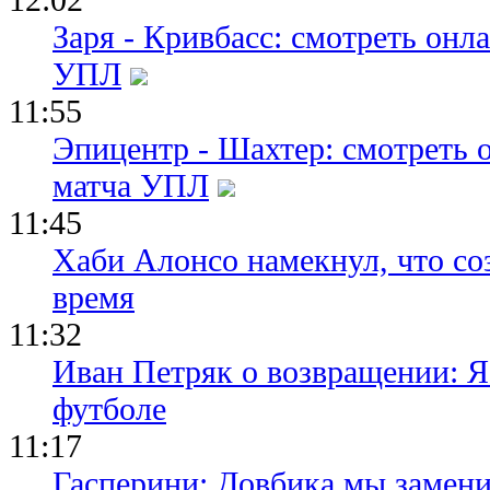
Заря - Кривбасс: смотреть он
УПЛ
11:55
Эпицентр - Шахтер: смотреть 
матча УПЛ
11:45
Хаби Алонсо намекнул, что со
время
11:32
Иван Петряк о возвращении: Я
футболе
11:17
Гасперини: Довбика мы замени