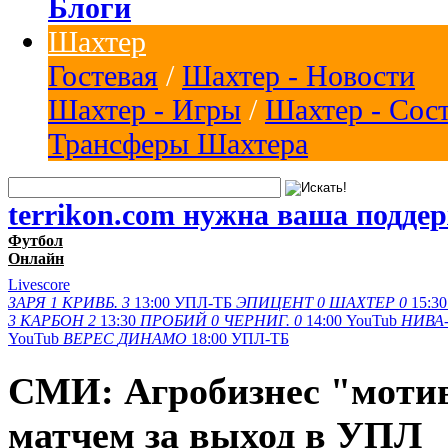
Блоги
Шахтер
Гостевая
/
Шахтер - Новости
Шахтер - Игры
/
Шахтер - Сос
Трансферы Шахтера
terrikon.com нужна ваша подде
Футбол
Онлайн
Livescore
ЗАРЯ
1
КРИВБ.
3
13:00
УПЛ-ТБ
ЭПИЦЕНТ
0
ШАХТЕР
0
15:30
3
КАРБОН
2
13:30
ПРОБИЙ
0
ЧЕРНИГ.
0
14:00
YouTub
НИВА-
YouTub
ВЕРЕС
ДИНАМО
18:00
УПЛ-ТБ
СМИ: Агробизнес "моти
матчем за выход в УПЛ