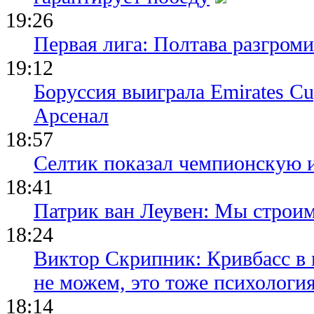
19:26
Первая лига: Полтава разгро
19:12
Боруссия выиграла Emirates Cu
Арсенал
18:57
Селтик показал чемпионскую 
18:41
Патрик ван Леувен: Мы строи
18:24
Виктор Скрипник: Кривбасс в 
не можем, это тоже психологи
18:14