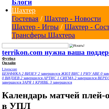
Блоги
Шахтер
Гостевая
/
Шахтер - Новости
Шахтер - Игры
/
Шахтер - Сос
Трансферы Шахтера
terrikon.com нужна ваша подде
Футбол
Онлайн
Livescore
БЕНФИКА
2
ВИЗЕУ
2
завершился
ЖИЛ ВИС
1
РИУ АВЕ
0
за
0
ВИДЗЕВ
2
завершился
АРТИС
1
СИГМА
2
завершился
ВЕРЕ
завершился
ЗАРЯ
1
КРИВБ.
3
завершился
Календарь матчей плей-о
в УПЛ