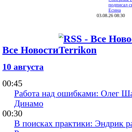
подписал с
Есина
03.08.26 08:30
Велетень о 
На трениро
шести зале
16.07.26 18:11
Все Новости
Сергей Пал
нас в Сове
12.07.26 12:31
10 августа
Ротань: Ту
слабое мес
последних 
00:45
Работа над ошибками: Олег Ша
Динамо
00:30
В поисках практики: Эндрик р