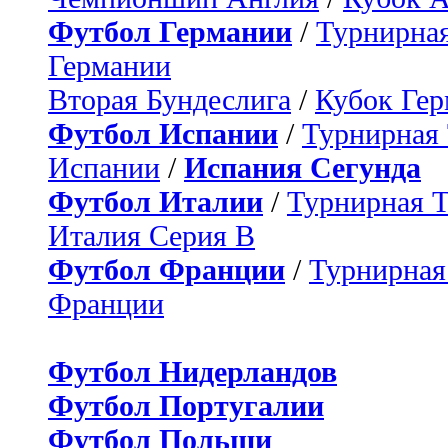
Футбол Германии
/
Турнирная
Германии
Вторая Бундеслига
/
Кубок Ге
Футбол Испании
/
Турнирная
Испании
/
Испания Сегунда
Футбол Италии
/
Турнирная 
Италия Серия B
Футбол Франции
/
Турнирная
Франции
Футбол Нидерландов
Футбол Португалии
Футбол Польши