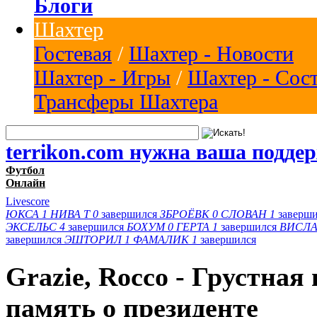
Блоги
Шахтер
Гостевая
/
Шахтер - Новости
Шахтер - Игры
/
Шахтер - Сос
Трансферы Шахтера
terrikon.com нужна ваша подде
Футбол
Онлайн
Livescore
ЮКСА
1
НИВА Т
0
завершился
ЗБРОЁВК
0
СЛОВАН
1
заверш
ЭКСЕЛЬС
4
завершился
БОХУМ
0
ГЕРТА
1
завершился
ВИСЛА
завершился
ЭШТОРИЛ
1
ФАМАЛИК
1
завершился
Grazie, Rocco - Грустна
память о президенте