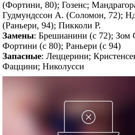
(Фортини, 80); Гозенс; Мандрагор
Гудмундссон А. (Соломон, 72); Нд
(Раньери, 94); Пикколи Р.
Замены
: Брешианини (с 72); Зом С
Фортини (с 80); Раньери (с 94)
Запасные
: Леццерини; Кристенсе
Фаццини; Николусси