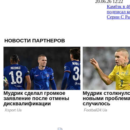
20.06.26 12:22
Камбэк в 4
подписал к
Серии C Ра
16.06.26 19:25
Официальн
- главный 
16.06.26 17:00
Капелло: Н
Аморима в
в неизвест
15.06.26 13:22
Милан опре
тренером