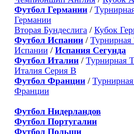
Футбол Германии
/
Турнирная
Германии
Вторая Бундеслига
/
Кубок Ге
Футбол Испании
/
Турнирная
Испании
/
Испания Сегунда
Футбол Италии
/
Турнирная 
Италия Серия B
Футбол Франции
/
Турнирная
Франции
Футбол Нидерландов
Футбол Португалии
Футбол Польши