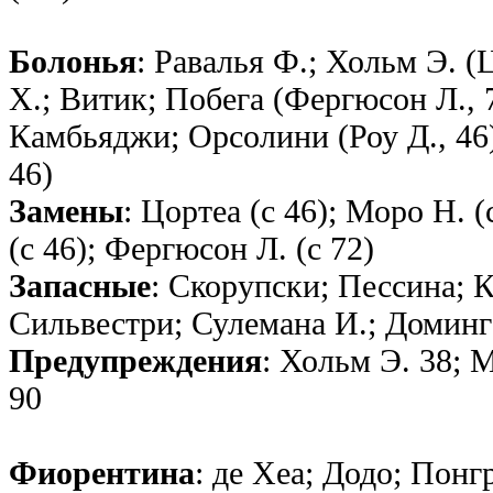
Болонья
: Равалья Ф.; Хольм Э. (
Х.; Витик; Побега (Фергюсон Л., 
Камбьяджи; Орсолини (Роу Д., 46)
46)
Замены
: Цортеа (с 46); Моро Н. (
(с 46); Фергюсон Л. (с 72)
Запасные
: Скорупски; Пессина; К
Сильвестри; Сулемана И.; Доминг
Предупреждения
: Хольм Э. 38; 
90
Фиорентина
: де Хеа; Додо; Пон