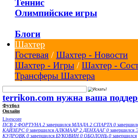
Теннис
Олимпийские игры
Блоги
Шахтер
Гостевая
/
Шахтер - Новости
Шахтер - Игры
/
Шахтер - Сос
Трансферы Шахтера
terrikon.com нужна ваша подде
Футбол
Онлайн
Livescore
ПСВ
2
ФОРТУНА
2
завершился
МЛАДА
2
СПАРТА
0
завершил
КАЙЗЕРС
0
завершился
АЛКМААР
2
ДЕНХААГ
0
завершился
КУДРОВК
0
завершился
БУКОВИН
0
ОБОЛОНЬ
0
завершился