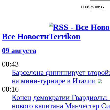
11.08.25 08:35
Руслан Рот
тренер УП
сезона
28.06.25 17:45
УПЛ предс
Все Новости
символиче
сезона 2024
09 августа
20.06.25 16:47
Костышин 
00:43
Барселона финиширует второй:
на мини-турнире в Италии
00:16
Конец демократии Гвардиолы:
нового капитана Манчестер С