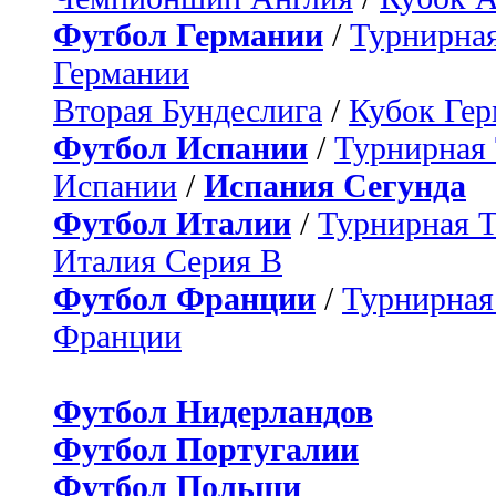
Футбол Германии
/
Турнирная
Германии
Вторая Бундеслига
/
Кубок Ге
Футбол Испании
/
Турнирная
Испании
/
Испания Сегунда
Футбол Италии
/
Турнирная 
Италия Серия B
Футбол Франции
/
Турнирная
Франции
Футбол Нидерландов
Футбол Португалии
Футбол Польши