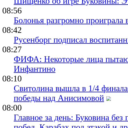
Шищенко об игре Буковины: Э
08:56
Болонья разгромно проиграла 
08:42
Русенборг подписал воспитан
08:27
ФИФА: Некоторые лица пытают
Инфантино
08:10
Свитолина вышла в 1/4 финала
победы над Анисимовой
08:00
Главное за день: Буковина без
побед, Карабах под атакой и д