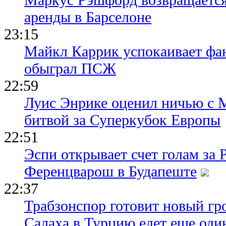
аренды в Барселоне
23:15
Майкл Каррик успокаивает фан
обыграл ПСЖ
22:59
Луис Энрике оценил ничью с 
битвой за Суперкубок Европы
22:51
Эспи открывает счет голам за
Ференцварош в Будапеште
22:37
Трабзонспор готовит новый гр
Салаха в Турцию едет еще оди