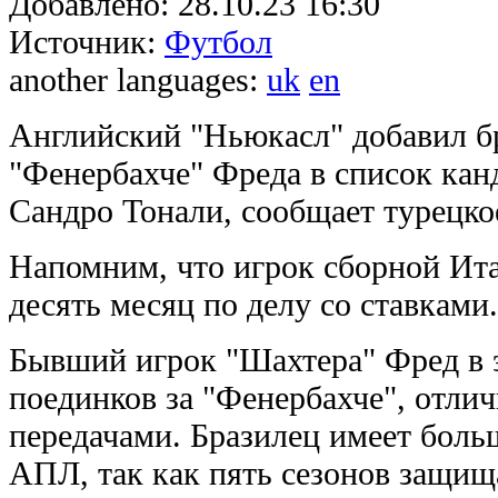
Добавлено:
28.10.23 16:30
Источник:
Футбол
another languages:
uk
en
Английский "Ньюкасл" добавил б
"Фенербахче" Фреда в список кан
Сандро Тонали, сообщает турецко
Напомним, что игрок сборной Ит
десять месяц по делу со ставками.
Бывший игрок "Шахтера" Фред в э
поединков за "Фенербахче", отли
передачами. Бразилец имеет боль
АПЛ, так как пять сезонов защищ