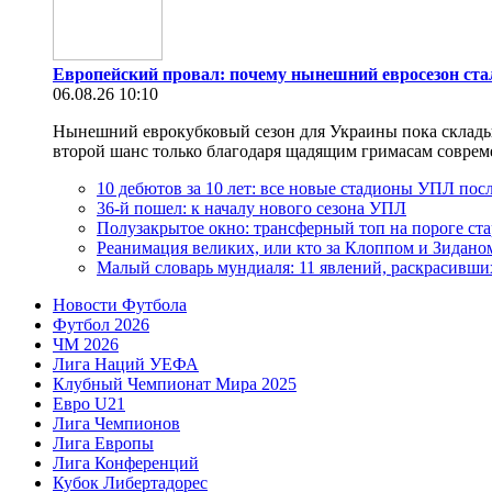
Европейский провал: почему нынешний евросезон ст
06.08.26 10:10
Нынешний еврокубковый сезон для Украины пока складыва
второй шанс только благодаря щадящим гримасам современн
10 дебютов за 10 лет: все новые стадионы УПЛ посл
36-й пошел: к началу нового сезона УПЛ
Полузакрытое окно: трансферный топ на пороге ст
Реанимация великих, или кто за Клоппом и Зидано
Малый словарь мундиаля: 11 явлений, раскрасивши
Новости Футбола
Футбол 2026
ЧМ 2026
Лига Наций УЕФА
Клубный Чемпионат Мира 2025
Евро U21
Лига Чемпионов
Лига Европы
Лига Конференций
Кубок Либертадорес