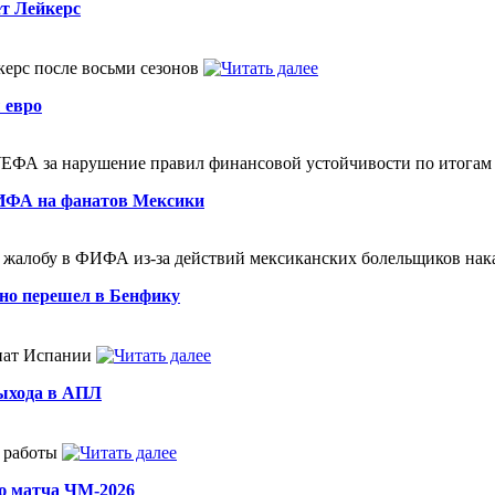
ет Лейкерс
керс после восьми сезонов
 евро
УЕФА за нарушение правил финансовой устойчивости по итогам 
ИФА на фанатов Мексики
 жалобу в ФИФА из-за действий мексиканских болельщиков нак
но перешел в Бенфику
нат Испании
выхода в АПЛ
 работы
ю матча ЧМ-2026