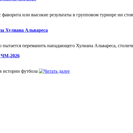
 фаворита или высокие результаты в групповом турнире ни стоят
 за Хулиана Альвареса
во пытается переманить нападающего Хулиана Альвареса, столи
 ЧМ-2026
в истории футбола