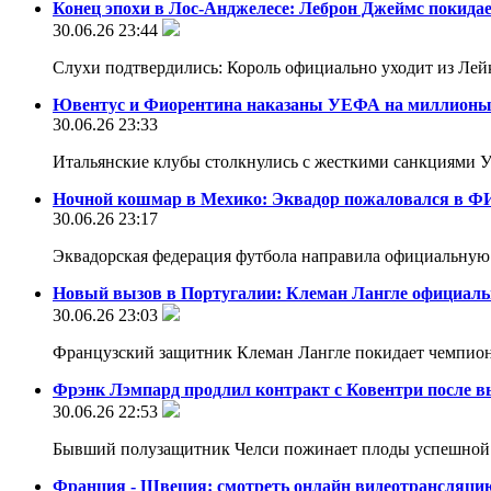
Конец эпохи в Лос-Анджелесе: Леброн Джеймс покида
30.06.26 23:44
Слухи подтвердились: Король официально уходит из Лей
Ювентус и Фиорентина наказаны УЕФА на миллионы
30.06.26 23:33
Итальянские клубы столкнулись с жесткими санкциями 
Ночной кошмар в Мехико: Эквадор пожаловался в Ф
30.06.26 23:17
Эквадорская федерация футбола направила официальную
Новый вызов в Португалии: Клеман Лангле официаль
30.06.26 23:03
Французский защитник Клеман Лангле покидает чемпио
Фрэнк Лэмпард продлил контракт с Ковентри после 
30.06.26 22:53
Бывший полузащитник Челси пожинает плоды успешной
Франция - Швеция: смотреть онлайн видеотрансляци