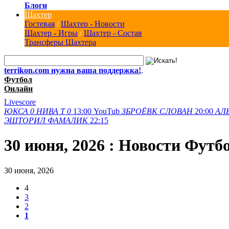
Блоги
Шахтер
Гостевая
/
Шахтер - Новости
Шахтер - Игры
/
Шахтер - Состав
Трансферы Шахтера
terrikon.com нужна ваша поддержка!
.
Футбол
Онлайн
Livescore
ЮКСА
0
НИВА Т
0
13:00
YouTub
ЗБРОЁВК
СЛОВАН
20:00
АЛ
ЭШТОРИЛ
ФАМАЛИК
22:15
30 июня, 2026 : Новости Футб
30 июня, 2026
4
3
2
1