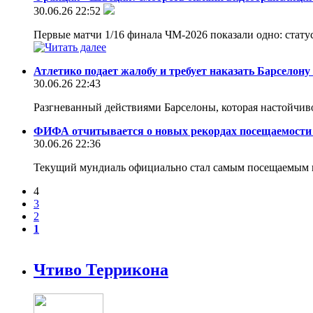
30.06.26 22:52
Первые матчи 1/16 финала ЧМ-2026 показали одно: статус
Атлетико подает жалобу и требует наказать Барселону
30.06.26 22:43
Разгневанный действиями Барселоны, которая настойчи
ФИФА отчитывается о новых рекордах посещаемости
30.06.26 22:36
Текущий мундиаль официально стал самым посещаемым 
4
3
2
1
Чтиво Террикона