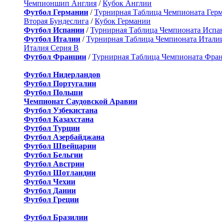
Чемпионшип Англия
/
Кубок Англии
Футбол Германии
/
Турнирная Таблица Чемпионата Гер
Вторая Бундеслига
/
Кубок Германии
Футбол Испании
/
Турнирная Таблица Чемпионата Испа
Футбол Италии
/
Турнирная Таблица Чемпионата Итали
Италия Серия B
Футбол Франции
/
Турнирная Таблица Чемпионата Фра
Футбол Нидерландов
Футбол Португалии
Футбол Польши
Чемпионат Саудовской Аравии
Футбол Узбекистана
Футбол Казахстана
Футбол Турции
Футбол Азербайджана
Футбол Швейцарии
Футбол Бельгии
Футбол Австрии
Футбол Шотландии
Футбол Чехии
Футбол Дании
Футбол Греции
Футбол Бразилии