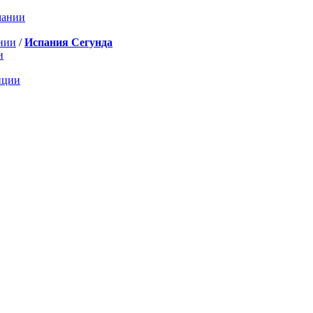
мании
нии
/
Испания Сегунда
и
нции