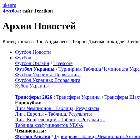
uk
en
ru
Футбол
: сайт Terrikon
Архив Новостей
Конец эпохи в Лос-Анджелесе: Леброн Джеймс покидает Лейкерс 
Футбол Новости
Футбол
Футбол Онлайн
/
Livescore
Футбол Украины
/
Турнирная Таблица Чемпионата Укр
Футбол Украины: Первая лига
Футбол Украины: Вторая лига
Кубок Украины
Трансферы 2026 :
Трансферы Украины
/
Трансферы Шах
Еврокубки:
Лига Чемпионов - Таблица, Результаты
Лига Европы - Таблица, Результаты
Лига Конференций - Таблица, Результаты
Таблица коэффициентов УЕФА
Чемпионаты:
Футбол Англии
/
Турнирная Таблица Чемпионата Англи