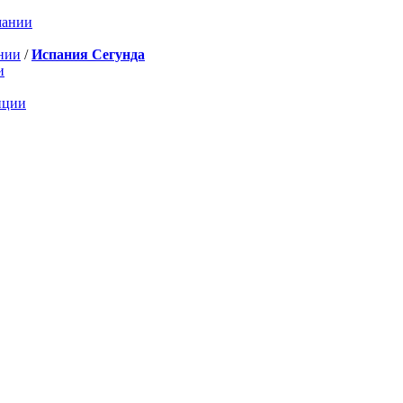
мании
нии
/
Испания Сегунда
и
нции