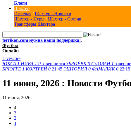
Блоги
Шахтер
Гостевая
/
Шахтер - Новости
Шахтер - Игры
/
Шахтер - Состав
Трансферы Шахтера
terrikon.com нужна ваша поддержка!
.
Футбол
Онлайн
Livescore
ЮКСА
1
НИВА Т
0
завершился
ЗБРОЁВК
0
СЛОВАН
1
заверш
БРЮГГЕ
1
КОРТРЕЙ
0
21:45
ЭШТОРИЛ
0
ФАМАЛИК
0
22:15
11 июня, 2026 : Новости Футб
11 июня, 2026
4
3
2
1