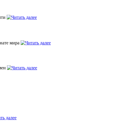
Сити
онате мира
рмен