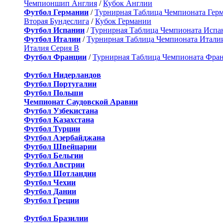
Чемпионшип Англия
/
Кубок Англии
Футбол Германии
/
Турнирная Таблица Чемпионата Гер
Вторая Бундеслига
/
Кубок Германии
Футбол Испании
/
Турнирная Таблица Чемпионата Испа
Футбол Италии
/
Турнирная Таблица Чемпионата Итали
Италия Серия B
Футбол Франции
/
Турнирная Таблица Чемпионата Фра
Футбол Нидерландов
Футбол Португалии
Футбол Польши
Чемпионат Саудовской Аравии
Футбол Узбекистана
Футбол Казахстана
Футбол Турции
Футбол Азербайджана
Футбол Швейцарии
Футбол Бельгии
Футбол Австрии
Футбол Шотландии
Футбол Чехии
Футбол Дании
Футбол Греции
Футбол Бразилии