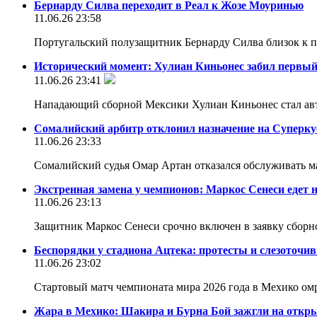
Бернарду Силва переходит в Реал к Жозе Моуринью
11.06.26 23:58
Португальский полузащитник Бернарду Силва близок к п
Исторический момент: Хулиан Киньонес забил первый
11.06.26 23:41
Нападающий сборной Мексики Хулиан Киньонес стал авт
Сомалийский арбитр отклонил назначение на Суперк
11.06.26 23:33
Сомалийский судья Омар Артан отказался обслуживать
Экстренная замена у чемпионов: Маркос Сенеси едет 
11.06.26 23:13
Защитник Маркос Сенеси срочно включен в заявку сборн
Беспорядки у стадиона Ацтека: протесты и слезоточи
11.06.26 23:02
Стартовый матч чемпионата мира 2026 года в Мехико ом
Жара в Мехико: Шакира и Бурна Бой зажгли на откр