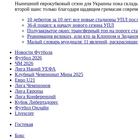
Нынешний еврокубковый сезон для Украины пока складыва
второй шанс только благодаря щадящим гримасам современн
10 дебютов за 10 лет: все новые стадионы УПЛ посл
36-й пошел: к началу нового сезона УПЛ
Полузакрытое окно: трансферный топ на пороге ст
Реанимация великих, или кто за Клоппом и Зидано
Малый словарь мундиаля: 11 явлений, раскрасивши
Новости Футбола
Футбол 2026
ЧМ 2026
Лига Наций УЕФА
Клубный Чемпионат Мира 2025
Евро U21
Лига Чемпионов
Лига Европы
Лига Конференций
Кубок Либертадорес
Футбол Онлайн
Livescore
Гостевая
Бокс