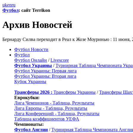
uk
en
ru
Футбол
: сайт Terrikon
Архив Новостей
Бернарду Силва переходит в Реал к Жозе Моуринью : 11 июня, 20
Футбол Новости
Футбол
Футбол Онлайн
/
Livescore
Футбол Украины
/
Турнирная Таблица Чемпионата Укр
Футбол Украины: Первая лига
Футбол Украины: Вторая лига
Кубок Украины
Трансферы 2026 :
Трансферы Украины
/
Трансферы Шах
Еврокубки:
Лига Чемпионов - Таблица, Результаты
Лига Европы - Таблица, Результаты
Лига Конференций - Таблица, Результаты
Таблица коэффициентов УЕФА
Чемпионаты:
Футбол Англии
/
Турнирная Таблица Чемпионата Англи