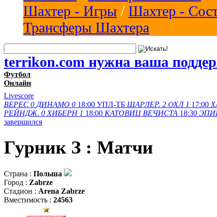
Шахтер - Игры
/
Шахтер - Сос
Трансферы Шахтера
terrikon.com нужна ваша подде
Футбол
Онлайн
Livescore
ВЕРЕС
0
ДИНАМО
0
18:00
УПЛ-ТБ
ШАРЛЕР.
2
ОХЛ
1
17:00
Х
РЕЙНДЖ.
0
ХИБЕРН
1
18:00
КАТОВИЦ
ВЕЧИСТА
18:30
ЭПИ
завершился
Гурник З : Матчи
Страна :
Польша
Город :
Zabrze
Стадион :
Arena Zabrze
Вместимость :
24563