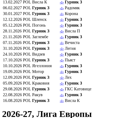
13.02.2027
POL
Висла К
-:-
Гурник З
06.02.2027
POL
Гурник З
-:-
Радомяк
30.01.2027
POL
Гурник З
-:-
Корона
12.12.2026
POL
Шленск
-:-
Гурник З
05.12.2026
POL
Погонь
-:-
Гурник З
28.11.2026
POL
Гурник З
-:-
Висла П
21.11.2026
POL
Заглембе
-:-
Гурник З
07.11.2026
POL
Гурник З
-:-
Вечиста
31.10.2026
POL
Гурник З
-:-
Легия
24.10.2026
POL
Видзев
-:-
Гурник З
17.10.2026
POL
Гурник З
-:-
Пьяст
10.10.2026
POL
Ягеллония
-:-
Гурник З
19.09.2026
POL
Мотор
-:-
Гурник З
12.09.2026
POL
Гурник З
-:-
Лех
05.09.2026
POL
Краковия
-:-
Гурник З
29.08.2026
POL
Гурник З
-:-
ГКС Катовице
22.08.2026
POL
Ракув
-:-
Гурник З
16.08.2026
POL
Гурник З
-:-
Висла К
2026-27, Лига Европы