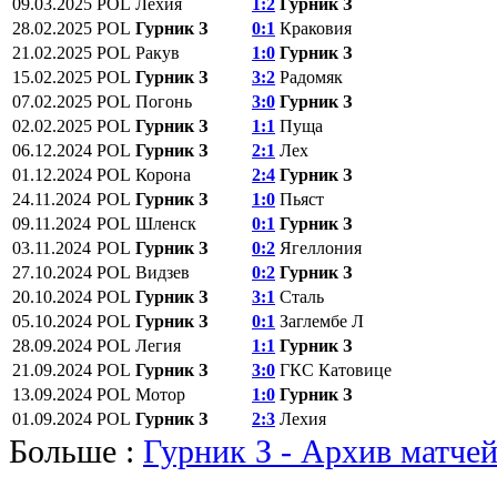
09.03.2025
POL
Лехия
1:2
Гурник З
28.02.2025
POL
Гурник З
0:1
Краковия
21.02.2025
POL
Ракув
1:0
Гурник З
15.02.2025
POL
Гурник З
3:2
Радомяк
07.02.2025
POL
Погонь
3:0
Гурник З
02.02.2025
POL
Гурник З
1:1
Пуща
06.12.2024
POL
Гурник З
2:1
Лех
01.12.2024
POL
Корона
2:4
Гурник З
24.11.2024
POL
Гурник З
1:0
Пьяст
09.11.2024
POL
Шленск
0:1
Гурник З
03.11.2024
POL
Гурник З
0:2
Ягеллония
27.10.2024
POL
Видзев
0:2
Гурник З
20.10.2024
POL
Гурник З
3:1
Сталь
05.10.2024
POL
Гурник З
0:1
Заглембе Л
28.09.2024
POL
Легия
1:1
Гурник З
21.09.2024
POL
Гурник З
3:0
ГКС Катовице
13.09.2024
POL
Мотор
1:0
Гурник З
01.09.2024
POL
Гурник З
2:3
Лехия
Больше :
Гурник З - Архив матче