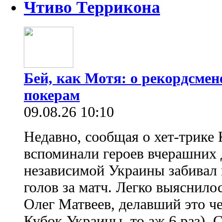
Чтиво Террикона
Бей, как Мотя: о рекордсмен
покерам
09.08.26 10:10
Недавно, сообщая о хет-трике 
вспоминали героев вчерашних д
независимой Украины забивал 
голов за матч. Легко выяснило
Олег Матвеев, делавший это ч
Кубок Украины, то аж 6 раз). 