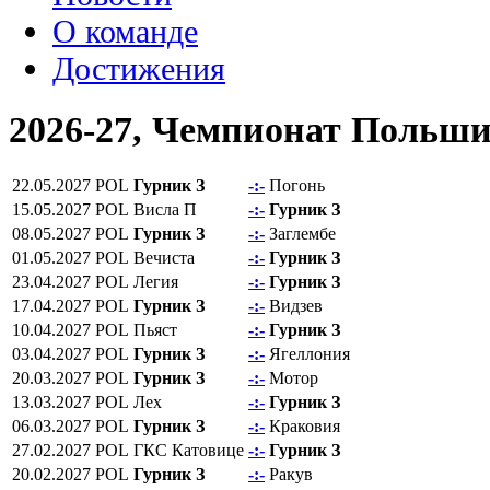
О команде
Достижения
2026-27, Чемпионат Польш
22.05.2027
POL
Гурник З
-:-
Погонь
15.05.2027
POL
Висла П
-:-
Гурник З
08.05.2027
POL
Гурник З
-:-
Заглембе
01.05.2027
POL
Вечиста
-:-
Гурник З
23.04.2027
POL
Легия
-:-
Гурник З
17.04.2027
POL
Гурник З
-:-
Видзев
10.04.2027
POL
Пьяст
-:-
Гурник З
03.04.2027
POL
Гурник З
-:-
Ягеллония
20.03.2027
POL
Гурник З
-:-
Мотор
13.03.2027
POL
Лех
-:-
Гурник З
06.03.2027
POL
Гурник З
-:-
Краковия
27.02.2027
POL
ГКС Катовице
-:-
Гурник З
20.02.2027
POL
Гурник З
-:-
Ракув