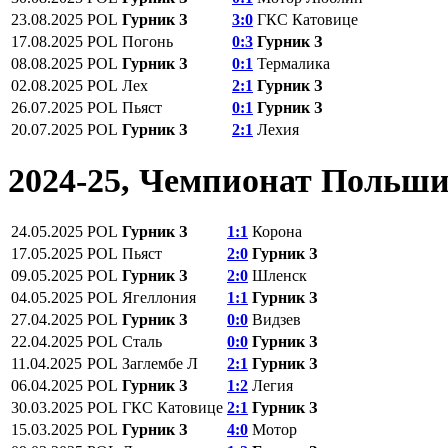
23.08.2025
POL
Гурник З
3:0
ГКС Катовице
17.08.2025
POL
Погонь
0:3
Гурник З
08.08.2025
POL
Гурник З
0:1
Термалика
02.08.2025
POL
Лех
2:1
Гурник З
26.07.2025
POL
Пьяст
0:1
Гурник З
20.07.2025
POL
Гурник З
2:1
Лехия
2024-25, Чемпионат Польш
24.05.2025
POL
Гурник З
1:1
Корона
17.05.2025
POL
Пьяст
2:0
Гурник З
09.05.2025
POL
Гурник З
2:0
Шленск
04.05.2025
POL
Ягеллония
1:1
Гурник З
27.04.2025
POL
Гурник З
0:0
Видзев
22.04.2025
POL
Сталь
0:0
Гурник З
11.04.2025
POL
Заглембе Л
2:1
Гурник З
06.04.2025
POL
Гурник З
1:2
Легия
30.03.2025
POL
ГКС Катовице
2:1
Гурник З
15.03.2025
POL
Гурник З
4:0
Мотор