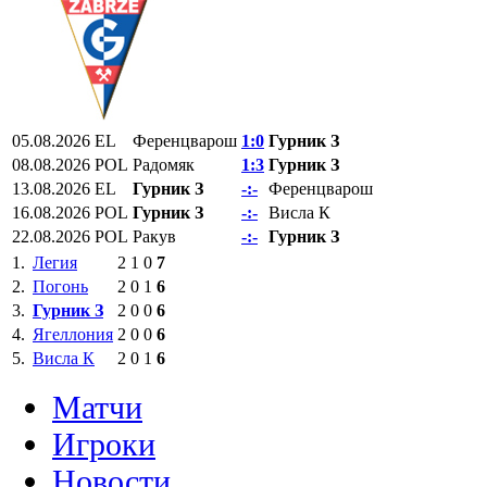
05.08.2026
EL
Ференцварош
1:0
Гурник З
08.08.2026
POL
Радомяк
1:3
Гурник З
13.08.2026
EL
Гурник З
-:-
Ференцварош
16.08.2026
POL
Гурник З
-:-
Висла К
22.08.2026
POL
Ракув
-:-
Гурник З
1.
Легия
2
1
0
7
2.
Погонь
2
0
1
6
3.
Гурник З
2
0
0
6
4.
Ягеллония
2
0
0
6
5.
Висла К
2
0
1
6
Матчи
Игроки
Новости