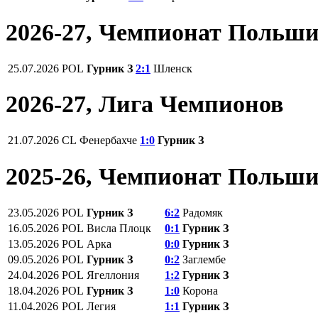
2026-27, Чемпионат Польш
25.07.2026
POL
Гурник З
2:1
Шленск
2026-27, Лига Чемпионов
21.07.2026
CL
Фенербахче
1:0
Гурник З
2025-26, Чемпионат Польш
23.05.2026
POL
Гурник З
6:2
Радомяк
16.05.2026
POL
Висла Плоцк
0:1
Гурник З
13.05.2026
POL
Арка
0:0
Гурник З
09.05.2026
POL
Гурник З
0:2
Заглембе
24.04.2026
POL
Ягеллония
1:2
Гурник З
18.04.2026
POL
Гурник З
1:0
Корона
11.04.2026
POL
Легия
1:1
Гурник З