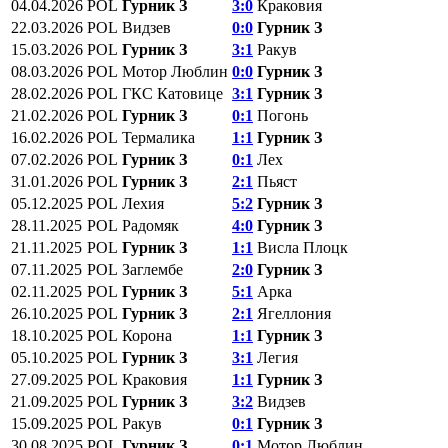
04.04.2026
POL
Гурник З
3:0
Краковия
22.03.2026
POL
Видзев
0:0
Гурник З
15.03.2026
POL
Гурник З
3:1
Ракув
08.03.2026
POL
Мотор Люблин
0:0
Гурник З
28.02.2026
POL
ГКС Катовице
3:1
Гурник З
21.02.2026
POL
Гурник З
0:1
Погонь
16.02.2026
POL
Термалика
1:1
Гурник З
07.02.2026
POL
Гурник З
0:1
Лех
31.01.2026
POL
Гурник З
2:1
Пьяст
05.12.2025
POL
Лехия
5:2
Гурник З
28.11.2025
POL
Радомяк
4:0
Гурник З
21.11.2025
POL
Гурник З
1:1
Висла Плоцк
07.11.2025
POL
Заглембе
2:0
Гурник З
02.11.2025
POL
Гурник З
5:1
Арка
26.10.2025
POL
Гурник З
2:1
Ягеллония
18.10.2025
POL
Корона
1:1
Гурник З
05.10.2025
POL
Гурник З
3:1
Легия
27.09.2025
POL
Краковия
1:1
Гурник З
21.09.2025
POL
Гурник З
3:2
Видзев
15.09.2025
POL
Ракув
0:1
Гурник З
30.08.2025
POL
Гурник З
0:1
Мотор Люблин