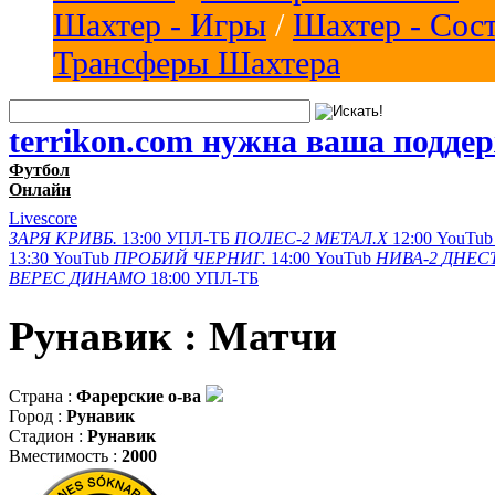
Шахтер - Игры
/
Шахтер - Сос
Трансферы Шахтера
terrikon.com нужна ваша подде
Футбол
Онлайн
Livescore
ЗАРЯ
КРИВБ.
13:00
УПЛ-ТБ
ПОЛЕС-2
МЕТАЛ.Х
12:00
YouTub
13:30
YouTub
ПРОБИЙ
ЧЕРНИГ.
14:00
YouTub
НИВА-2
ДНЕСТ
ВЕРЕС
ДИНАМО
18:00
УПЛ-ТБ
Рунавик : Матчи
Страна :
Фарерские о-ва
Город :
Рунавик
Стадион :
Рунавик
Вместимость :
2000