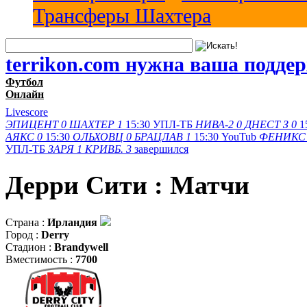
Трансферы Шахтера
terrikon.com нужна ваша подде
Футбол
Онлайн
Livescore
ЭПИЦЕНТ
0
ШАХТЕР
1
15:30
УПЛ-ТБ
НИВА-2
0
ДНЕСТ З
0
1
АЯКС
0
15:30
ОЛЬХОВЦ
0
БРАЦЛАВ
1
15:30
YouTub
ФЕНИКС
УПЛ-ТБ
ЗАРЯ
1
КРИВБ.
3
завершился
Дерри Сити : Матчи
Страна :
Ирландия
Город :
Derry
Стадион :
Brandywell
Вместимость :
7700