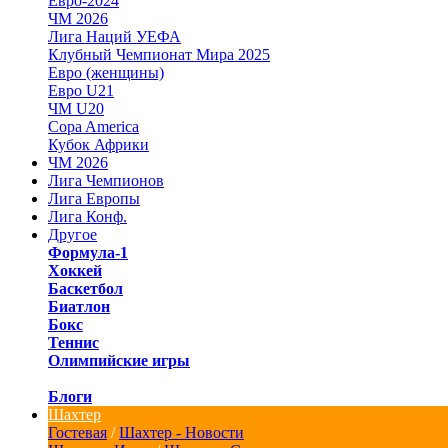
Евро-2024
ЧМ 2026
Лига Наций УЕФА
Клубный Чемпионат Мира 2025
Евро (женщины)
Евро U21
ЧМ U20
Copa America
Кубок Африки
ЧМ 2026
Лига Чемпионов
Лига Европы
Лига Конф.
Другое
Формула-1
Хоккей
Баскетбол
Биатлон
Бокс
Теннис
Олимпийские игры
Блоги
Шахтер
Гостевая
/
Шахтер - Новости