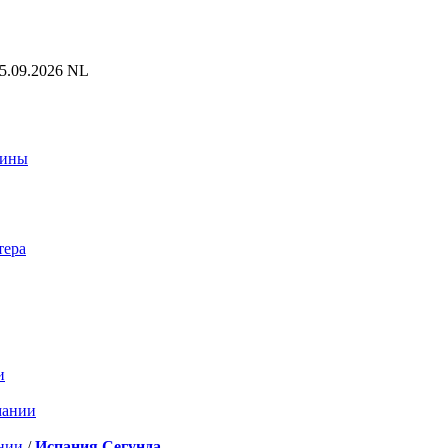
25.09.2026 NL
аины
тера
и
мании
нии
/
Испания Сегунда