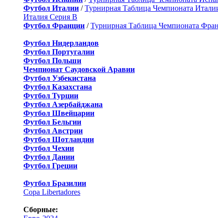
Футбол Италии
/
Турнирная Таблица Чемпионата Итали
Италия Серия B
Футбол Франции
/
Турнирная Таблица Чемпионата Фра
Футбол Нидерландов
Футбол Португалии
Футбол Польши
Чемпионат Саудовской Аравии
Футбол Узбекистана
Футбол Казахстана
Футбол Турции
Футбол Азербайджана
Футбол Швейцарии
Футбол Бельгии
Футбол Австрии
Футбол Шотландии
Футбол Чехии
Футбол Дании
Футбол Греции
Футбол Бразилии
Copa Libertadores
Сборные: