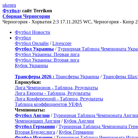
uk
en
ru
Футбол
: сайт Terrikon
Сборная Черногории
Черногория - Хорватия 2:3 17.11.2025 WC, Черногория - Кипр 
Футбол Новости
Футбол
Футбол Онлайн
/
Livescore
Футбол Украины
/
Турнирная Таблица Чемпионата Укр
Футбол Украины: Первая лига
Футбол Украины: Вторая лига
Кубок Украины
Трансферы 2026 :
Трансферы Украины
/
Трансферы Шах
Еврокубки:
Лига Чемпионов - Таблица, Результаты
Лига Европы - Таблица, Результаты
Лига Конференций - Таблица, Результаты
Таблица коэффициентов УЕФА
Чемпионаты:
Футбол Англии
/
Турнирная Таблица Чемпионата Англи
Чемпионшип Англия
/
Кубок Англии
Футбол Германии
/
Турнирная Таблица Чемпионата Гер
Вторая Бундеслига
/
Кубок Германии
Футбол Испании
/
Турнирная Таблица Чемпионата Испа