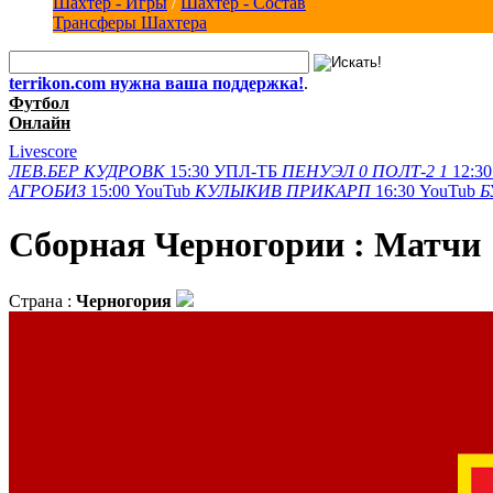
Шахтер - Игры
/
Шахтер - Состав
Трансферы Шахтера
terrikon.com нужна ваша поддержка!
.
Футбол
Онлайн
Livescore
ЛЕВ.БЕР
КУДРОВК
15:30
УПЛ-ТБ
ПЕНУЭЛ
0
ПОЛТ-2
1
12:30
АГРОБИЗ
15:00
YouTub
КУЛЫКИВ
ПРИКАРП
16:30
YouTub
Б
Сборная Черногории : Матчи
Страна :
Черногория