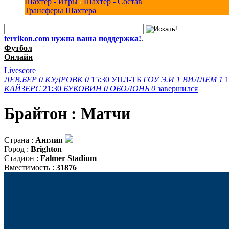
Шахтер - Игры
/
Шахтер - Состав
Трансферы Шахтера
terrikon.com нужна ваша поддержка!
.
Футбол
Онлайн
Livescore
ЛЕВ.БЕР
0
КУДРОВК
0
15:30
УПЛ-ТБ
ГОУ Э.И
1
ВИЛЛЕМ
1
1
КАЙЗЕРС
21:30
БУКОВИН
0
ОБОЛОНЬ
0
завершился
Брайтон : Матчи
Страна :
Англия
Город :
Brighton
Стадион :
Falmer Stadium
Вместимость :
31876