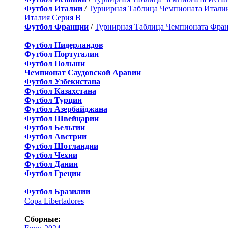
Футбол Италии
/
Турнирная Таблица Чемпионата Итали
Италия Серия B
Футбол Франции
/
Турнирная Таблица Чемпионата Фра
Футбол Нидерландов
Футбол Португалии
Футбол Польши
Чемпионат Саудовской Аравии
Футбол Узбекистана
Футбол Казахстана
Футбол Турции
Футбол Азербайджана
Футбол Швейцарии
Футбол Бельгии
Футбол Австрии
Футбол Шотландии
Футбол Чехии
Футбол Дании
Футбол Греции
Футбол Бразилии
Copa Libertadores
Сборные: