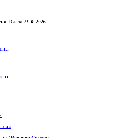
стон Вилла 23.08.2026
аины
тера
и
мании
нии
/
Испания Сегунда