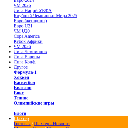
Евро-2024
ЧМ 2026
Лига Наций УЕФА
Клубный Чемпионат Мира 2025
Евро (женщины)
Евро U21
ЧМ U20
Copa America
Кубок Африки
ЧМ 2026
Лига Чемпионов
Лига Европы
Лига Конф.
Другое
Формула-1
Хоккей
Баскетбол
Биатлон
Бокс
Теннис
Олимпийские игры
Блоги
Шахтер
Гостевая
/
Шахтер - Новости