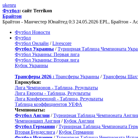
uk
en
ru
Футбол
: сайт Terrikon
Брайтон
Брайтон - Манчестер Юнайтед 0:3 24.05.2026 EPL, Брайтон - А
Футбол Новости
Футбол
Футбол Онлайн
/
Livescore
Футбол Украины
/
Турнирная Таблица Чемпионата Укр
Футбол Украины: Первая лига
Футбол Украины: Вторая лига
Кубок Украины
Трансферы 2026 :
Трансферы Украины
/
Трансферы Шах
Еврокубки:
Лига Чемпионов - Таблица, Результаты
Лига Европы - Таблица, Результаты
Лига Конференций - Таблица, Результаты
Таблица коэффициентов УЕФА
Чемпионаты:
Футбол Англии
/
Турнирная Таблица Чемпионата Англи
Чемпионшип Англия
/
Кубок Англии
Футбол Германии
/
Турнирная Таблица Чемпионата Гер
Вторая Бундеслига
/
Кубок Германии
Футбол Испании
/
Турнирная Таблица Чемпионата Испа