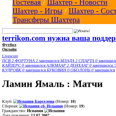
Гостевая
/
Шахтер - Новости
Шахтер - Игры
/
Шахтер - Сос
Трансферы Шахтера
terrikon.com нужна ваша подде
Футбол
Онлайн
Livescore
ПСВ
2
ФОРТУНА
2
завершился
МЛАДА
2
СПАРТА
0
завершил
КАЙЗЕРС
0
завершился
АЛКМААР
2
ДЕНХААГ
0
завершился
КУДРОВК
0
завершился
БУКОВИН
0
ОБОЛОНЬ
0
завершился
Ламин Ямаль : Матчи
Клуб:
Барселона
(Номер:
10
)
Сборная:
сб. Испании
(Номер:
19
)
Гражданство:
Испания
Дата рождения:
13.07.2007