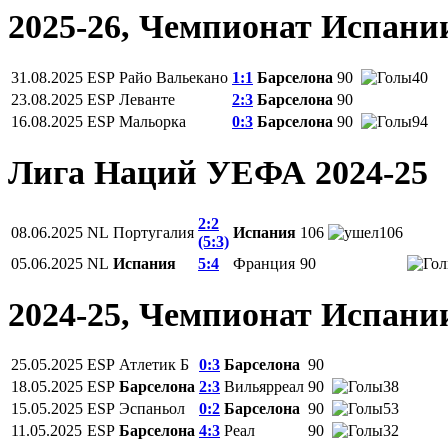
2025-26, Чемпионат Испани
31.08.2025
ESP
Райо Вальекано
1:1
Барселона
90
40
23.08.2025
ESP
Леванте
2:3
Барселона
90
16.08.2025
ESP
Мальорка
0:3
Барселона
90
94
Лига Наций УЕФА 2024-25
2:2
08.06.2025
NL
Португалия
Испания
106
106
(5:3)
05.06.2025
NL
Испания
5:4
Франция
90
2024-25, Чемпионат Испани
25.05.2025
ESP
Атлетик Б
0:3
Барселона
90
18.05.2025
ESP
Барселона
2:3
Вильярреал
90
38
15.05.2025
ESP
Эспаньол
0:2
Барселона
90
53
11.05.2025
ESP
Барселона
4:3
Реал
90
32