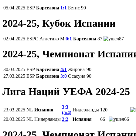
05.04.2025
ESP
Барселона
1:1
Бетис
90
2024-25, Кубок Испании
02.04.2025
ESPC
Атлетико М
0:1
Барселона
87
87
2024-25, Чемпионат Испани
30.03.2025
ESP
Барселона
4:1
Жирона
90
27.03.2025
ESP
Барселона
3:0
Осасуна
90
Лига Наций УЕФА 2024-25
3:3
23.03.2025
NL
Испания
Нидерланды
120
(5:4)
20.03.2025
NL
Нидерланды
2:2
Испания
66
66
2024-25, Чемпионат Испани