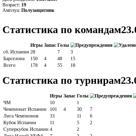
Возраст:
19
Амплуа:
Полузащитник
Статистика по командам
23.
Игры
Запас
Голы
сб. Испании
28
7
3
Барселона
150
4
48
15
Всего
178
4
55
18
Статистика по турнирам
23.
Игры
Запас
Голы
ЧМ
10
1
Чемпионат Испании
101
4
30
7
Лига Чемпионов
33
11
6
Кубок Испании
11
5
2
Суперкубок Испании
4
2
Лига Наций УЕФА
7
3
2