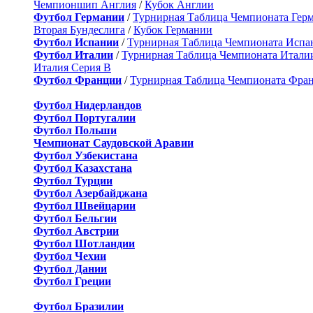
Чемпионшип Англия
/
Кубок Англии
Футбол Германии
/
Турнирная Таблица Чемпионата Гер
Вторая Бундеслига
/
Кубок Германии
Футбол Испании
/
Турнирная Таблица Чемпионата Испа
Футбол Италии
/
Турнирная Таблица Чемпионата Итали
Италия Серия B
Футбол Франции
/
Турнирная Таблица Чемпионата Фра
Футбол Нидерландов
Футбол Португалии
Футбол Польши
Чемпионат Саудовской Аравии
Футбол Узбекистана
Футбол Казахстана
Футбол Турции
Футбол Азербайджана
Футбол Швейцарии
Футбол Бельгии
Футбол Австрии
Футбол Шотландии
Футбол Чехии
Футбол Дании
Футбол Греции
Футбол Бразилии