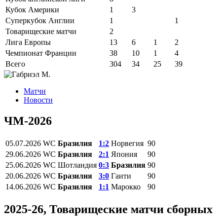
Кубок Америки
1
3
Суперкубок Англии
1
1
Товарищеские матчи
2
Лига Европы
13
6
1
2
Чемпионат Франции
38
10
1
4
Всего
304
34
25
39
Матчи
Новости
ЧМ-2026
05.07.2026
WC
Бразилия
1:2
Норвегия
90
29.06.2026
WC
Бразилия
2:1
Япония
90
25.06.2026
WC
Шотландия
0:3
Бразилия
90
20.06.2026
WC
Бразилия
3:0
Гаити
90
14.06.2026
WC
Бразилия
1:1
Марокко
90
2025-26, Товарищеские матчи сборных