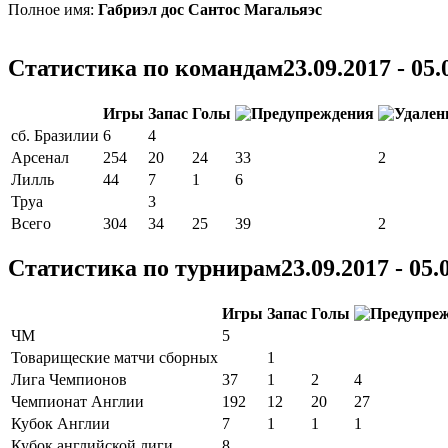
Полное имя:
Габриэл дос Сантос Магальяэс
Статистика по командам
23.09.2017 - 05.
Игры
Запас
Голы
сб. Бразилии
6
4
Арсенал
254
20
24
33
2
Лилль
44
7
1
6
Труа
3
Всего
304
34
25
39
2
Статистика по турнирам
23.09.2017 - 05.
Игры
Запас
Голы
ЧМ
5
Товарищеские матчи сборных
1
Лига Чемпионов
37
1
2
4
Чемпионат Англии
192
12
20
27
Кубок Англии
7
1
1
1
Кубок английской лиги
8