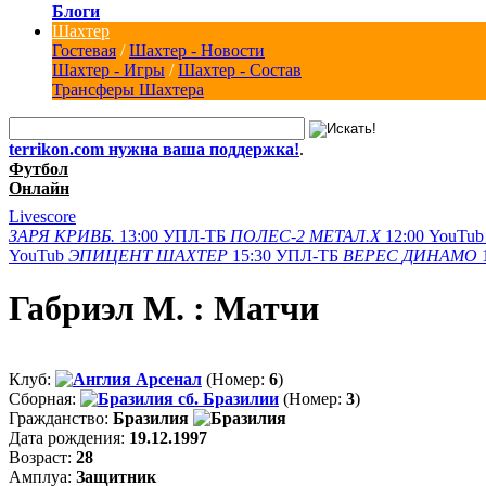
Блоги
Шахтер
Гостевая
/
Шахтер - Новости
Шахтер - Игры
/
Шахтер - Состав
Трансферы Шахтера
terrikon.com нужна ваша поддержка!
.
Футбол
Онлайн
Livescore
ЗАРЯ
КРИВБ.
13:00
УПЛ-ТБ
ПОЛЕС-2
МЕТАЛ.Х
12:00
YouTub
YouTub
ЭПИЦЕНТ
ШАХТЕР
15:30
УПЛ-ТБ
ВЕРЕС
ДИНАМО
Габриэл М. : Матчи
Клуб:
Арсенал
(Номер:
6
)
Сборная:
сб. Бразилии
(Номер:
3
)
Гражданство:
Бразилия
Дата рождения:
19.12.1997
Возраст:
28
Амплуа:
Защитник