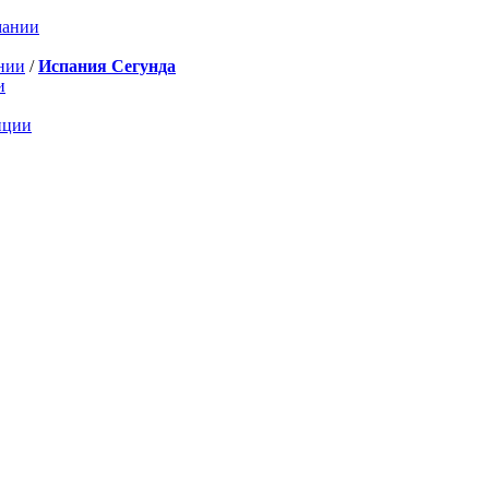
мании
нии
/
Испания Сегунда
и
нции