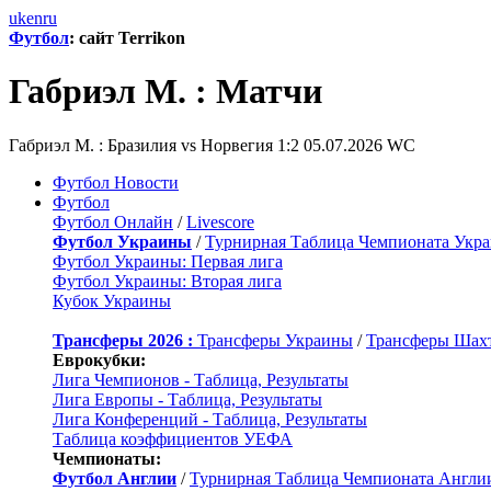
uk
en
ru
Футбол
: сайт Terrikon
Габриэл М. : Матчи
Габриэл М. : Бразилия vs Норвегия 1:2 05.07.2026 WC
Футбол Новости
Футбол
Футбол Онлайн
/
Livescore
Футбол Украины
/
Турнирная Таблица Чемпионата Укр
Футбол Украины: Первая лига
Футбол Украины: Вторая лига
Кубок Украины
Трансферы 2026 :
Трансферы Украины
/
Трансферы Шах
Еврокубки:
Лига Чемпионов - Таблица, Результаты
Лига Европы - Таблица, Результаты
Лига Конференций - Таблица, Результаты
Таблица коэффициентов УЕФА
Чемпионаты:
Футбол Англии
/
Турнирная Таблица Чемпионата Англи