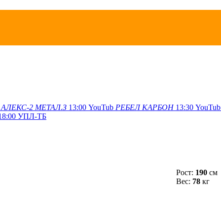
АЛЕКС-2
МЕТАЛ.З
13:00
YouTub
РЕБЕЛ
КАРБОН
13:30
YouTub
18:00
УПЛ-ТБ
Рост:
190
см
Вес:
78
кг