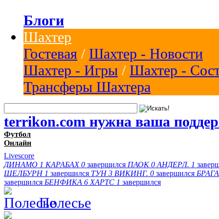
Блоги
Шахтер
Гостевая
/
Шахтер - Новости
Шахтер - Игры
/
Шахтер - Сос
Трансферы Шахтера
terrikon.com нужна ваша подде
Футбол
Онлайн
Livescore
ДИНАМО
1
КАРАБАХ
0
завершился
ПАОК
0
АНДЕРЛ.
1
завер
ШЕЛБУРН
1
завершился
ТУН
3
ВИКИНГ.
0
завершился
БРАГА
завершился
БЕНФИКА
6
ХАРТС
1
завершился
Полесье