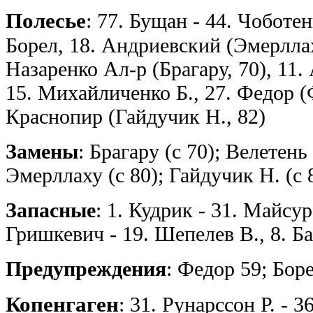
Полесье
: 77. Бущан - 44. Чоботе
Борел, 18. Андриевский (Эмерллаху
Назаренко Ал-р (Брагару, 70), 11.
15. Михайличенко Б., 27. Федор (
Краснопир (Гайдучик Н., 82)
Замены
: Брагару (с 70); Велетень
Эмерллаху (с 80); Гайдучик Н. (с 
Запасные
: 1. Кудрик - 31. Майсур
Гришкевич - 19. Шепелев В., 8. Ба
Предупреждения
: Федор 59; Бор
Копенгаген
: 31. Рунарссон Р. - 