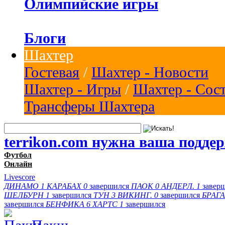
Олимпийские игры
Блоги
Шахтер
Гостевая
/
Шахтер - Новости
Шахтер - Игры
/
Шахтер - Сос
Трансферы Шахтера
terrikon.com нужна ваша подде
Футбол
Онлайн
Livescore
ДИНАМО
1
КАРАБАХ
0
завершился
ПАОК
0
АНДЕРЛ.
1
завер
ШЕЛБУРН
1
завершился
ТУН
3
ВИКИНГ.
0
завершился
БРАГА
завершился
БЕНФИКА
6
ХАРТС
1
завершился