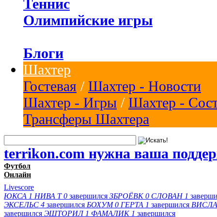
Теннис
Олимпийские игры
Блоги
Шахтер
Гостевая
/
Шахтер - Новости
Шахтер - Игры
/
Шахтер - Сос
Трансферы Шахтера
terrikon.com нужна ваша подде
Футбол
Онлайн
Livescore
ЮКСА
1
НИВА Т
0
завершился
ЗБРОЁВК
0
СЛОВАН
1
заверш
ЭКСЕЛЬС
4
завершился
БОХУМ
0
ГЕРТА
1
завершился
ВИСЛА
завершился
ЭШТОРИЛ
1
ФАМАЛИК
1
завершился