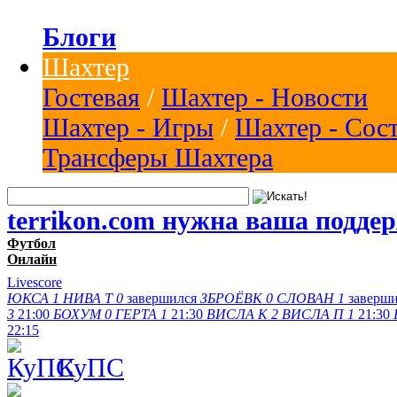
Блоги
Шахтер
Гостевая
/
Шахтер - Новости
Шахтер - Игры
/
Шахтер - Сос
Трансферы Шахтера
terrikon.com нужна ваша подде
Футбол
Онлайн
Livescore
ЮКСА
1
НИВА Т
0
завершился
ЗБРОЁВК
0
СЛОВАН
1
заверш
3
21:00
БОХУМ
0
ГЕРТА
1
21:30
ВИСЛА K
2
ВИСЛА П
1
21:30
22:15
КуПС