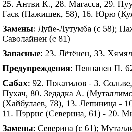
25. Антви К., 28. Магасса, 29. Пуу
Гаск (Пажишек, 58), 16. Юрю (Куя
Замены
: Луйе-Лутумба (с 58); Па
Саволайнен (с 81)
Запасные
: 23. Лётёнен, 33. Хямя
Предупреждения
: Пеннанен П. 6
Сабах
: 92. Покатилов - 3. Сольве
Пухач, 80. Зедадка А. (Муталлимо
(Хайбулаев, 78), 13. Лепиница - 1
11. Пэррис (Северина, 61) - 20. М
Замены
: Северина (с 61); Муталли