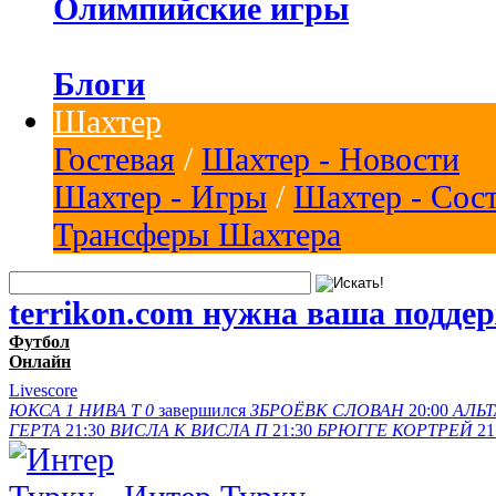
Олимпийские игры
Блоги
Шахтер
Гостевая
/
Шахтер - Новости
Шахтер - Игры
/
Шахтер - Сос
Трансферы Шахтера
terrikon.com нужна ваша подде
Футбол
Онлайн
Livescore
ЮКСА
1
НИВА Т
0
завершился
ЗБРОЁВК
СЛОВАН
20:00
АЛЬТ
ГЕРТА
21:30
ВИСЛА K
ВИСЛА П
21:30
БРЮГГЕ
КОРТРЕЙ
21