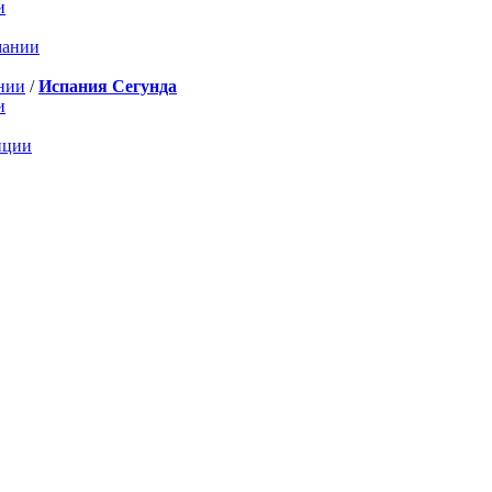
и
мании
нии
/
Испания Сегунда
и
нции