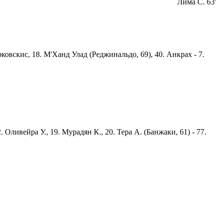
Лима С. 63'
Юрковскис, 18. М'Ханд Улад (Реджинальдо, 69), 40. Анкрах - 7.
 Оливейра У., 19. Мурадян К., 20. Тера А. (Банжаки, 61) - 77.