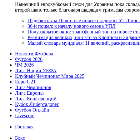
Нынешний еврокубковый сезон для Украины пока складыва
второй шанс только благодаря щадящим гримасам современн
10 дебютов за 10 лет: все новые стадионы УПЛ посл
36-й пошел: к началу нового сезона УПЛ
Полузакрытое окно: трансферный топ на пороге ст
Реанимация великих, или кто за Клоппом и Зидано
Малый словарь мундиаля: 11 явлений, раскрасивши
Новости Футбола
Футбол 2026
ЧМ 2026
Лига Наций УЕФА
Клубный Чемпионат Мира 2025
Евро U21
Лига Чемпионов
Лига Европы
Лига Конференций
Кубок Либертадорес
Футбол Онлайн
Livescore
Гостевая
Бокс