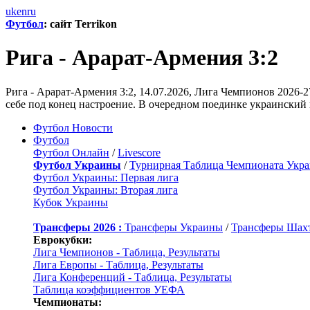
uk
en
ru
Футбол
: сайт Terrikon
Рига - Арарат-Армения 3:2
Рига - Арарат-Армения 3:2, 14.07.2026, Лига Чемпионов 2026
себе под конец настроение. В очередном поединке украинский 
Футбол Новости
Футбол
Футбол Онлайн
/
Livescore
Футбол Украины
/
Турнирная Таблица Чемпионата Укр
Футбол Украины: Первая лига
Футбол Украины: Вторая лига
Кубок Украины
Трансферы 2026 :
Трансферы Украины
/
Трансферы Шах
Еврокубки:
Лига Чемпионов - Таблица, Результаты
Лига Европы - Таблица, Результаты
Лига Конференций - Таблица, Результаты
Таблица коэффициентов УЕФА
Чемпионаты: