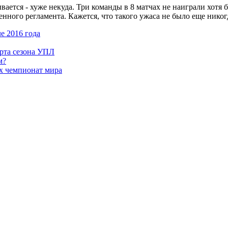
ется - хуже некуда. Три команды в 8 матчах не наиграли хотя б
ого регламента. Кажется, что такого ужаса не было еще никогда.
е 2016 года
арта сезона УПЛ
м?
х чемпионат мира