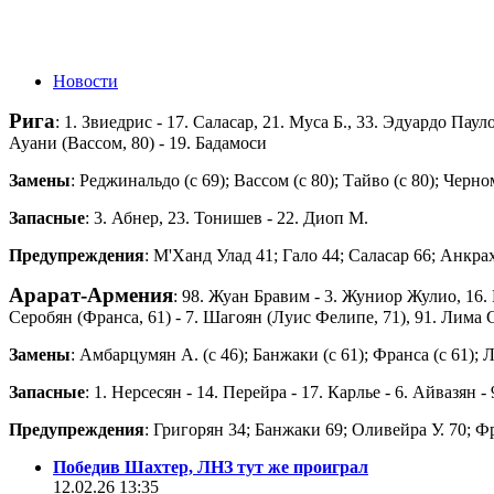
Новости
Рига
: 1. Звиедрис - 17. Саласар, 21. Муса Б., 33. Эдуардо Пау
Ауани (Вассом, 80) - 19. Бадамоси
Замены
: Реджинальдо (с 69); Вассом (с 80); Тайво (с 80); Черн
Запасные
: 3. Абнер, 23. Тонишев - 22. Диоп М.
Предупреждения
: М'Ханд Улад 41; Гало 44; Саласар 66; Анкра
Арарат-Армения
: 98. Жуан Бравим - 3. Жуниор Жулио, 16. Г
Серобян (Франса, 61) - 7. Шагоян (Луис Фелипе, 71), 91. Лима С
Замены
: Амбарцумян А. (с 46); Банжаки (с 61); Франса (с 61); 
Запасные
: 1. Нерсесян - 14. Перейра - 17. Карлье - 6. Айвазян -
Предупреждения
: Григорян 34; Банжаки 69; Оливейра У. 70; Ф
Победив Шахтер, ЛНЗ тут же проиграл
12.02.26 13:35