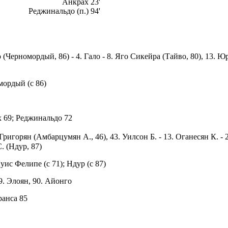
Анкрах 23'
Реджинальдо (п.) 94'
ло (Черномордый, 86) - 4. Гало - 8. Яго Сикейра (Тайво, 80), 13. 
омордый (с 86)
х 69; Реджинальдо 72
ригорян (Амбарцумян А., 46), 43. Уилсон Б. - 13. Оганесян К. - 2.
. (Ндур, 87)
Луис Фелипе (с 71); Ндур (с 87)
 9. Элоян, 90. Айонго
ранса 85