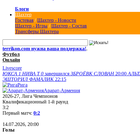
Блоги
Шахтер
Гостевая
/
Шахтер - Новости
Шахтер - Игры
/
Шахтер - Состав
Трансферы Шахтера
terrikon.com нужна ваша поддержка!
.
Футбол
Онлайн
Livescore
ЮКСА
1
НИВА Т
0
завершился
ЗБРОЁВК
СЛОВАН
20:00
АЛЬТ
ЭШТОРИЛ
ФАМАЛИК
22:15
Рига
Арарат-Армения
2026-27, Лига Чемпионов
Квалификационный 1-й раунд
3:2
Первый матч:
0:2
14.07.2026, 20:00
Голы