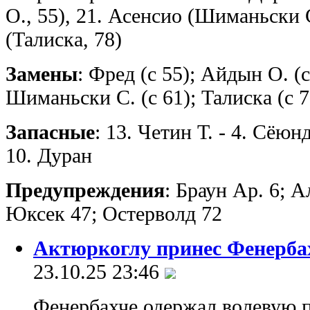
О., 55), 21. Асенсио (Шиманьски С
(Талиска, 78)
Замены
: Фред (с 55); Айдын О. (с
Шиманьски С. (с 61); Талиска (с 7
Запасные
: 13. Четин Т. - 4. Сёю
10. Дуран
Предупреждения
: Браун Ар. 6; 
Юксек 47; Остерволд 72
Актюркоглу принес Фенерба
23.10.25 23:46
Фенербахче одержал волевую 