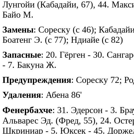
Лунгойи (Кабадайи, 67), 44. Макси
Байо М.
Замены
: Сореску (с 46); Кабадайи
Боатенг Э. (с 77); Ндиайе (с 82)
Запасные
: 20. Гёрген - 30. Санга
- 7. Бакуна Ж.
Предупреждения
: Сореску 72; Р
Удаления
: Абена 86'
Фенербахче
: 31. Эдерсон - 3. Бр
Альварес Эд. (Фред, 55), 24. Осте
Шкриниар - 5. Юксек - 45. Дорже