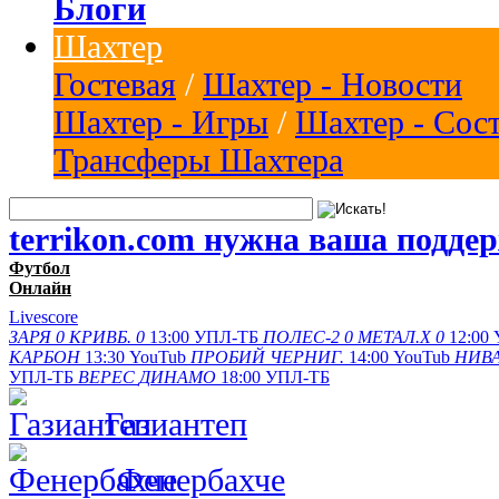
Блоги
Шахтер
Гостевая
/
Шахтер - Новости
Шахтер - Игры
/
Шахтер - Сос
Трансферы Шахтера
terrikon.com нужна ваша подде
Футбол
Онлайн
Livescore
ЗАРЯ
0
КРИВБ.
0
13:00
УПЛ-ТБ
ПОЛЕС-2
0
МЕТАЛ.Х
0
12:00
КАРБОН
13:30
YouTub
ПРОБИЙ
ЧЕРНИГ.
14:00
YouTub
НИВА
УПЛ-ТБ
ВЕРЕС
ДИНАМО
18:00
УПЛ-ТБ
Газиантеп
Фенербахче