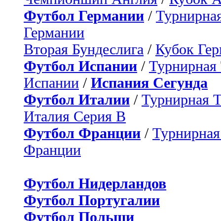
Футбол Германии
/
Турнирная
Германии
Вторая Бундеслига
/
Кубок Ге
Футбол Испании
/
Турнирная
Испании
/
Испания Сегунда
Футбол Италии
/
Турнирная 
Италия Серия B
Футбол Франции
/
Турнирная
Франции
Футбол Нидерландов
Футбол Португалии
Футбол Польши