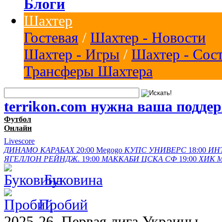
Блоги
Шахтер
Гостевая
/
Шахтер - Новости
Шахтер - Игры
/
Шахтер - Сос
Трансферы Шахтера
terrikon.com нужна ваша подде
Футбол
Онлайн
Livescore
ДИНАМО
КАРАБАХ
20:00
Megogo
КУПС
УНИВЕРС
18:00
ИН
ЯГЕЛЛОН
РЕЙНДЖ.
19:00
МАККАБИ
ЦСКА СФ
19:00
ХИК
Буковина
Пробий
2025-26, Первая лига Украины