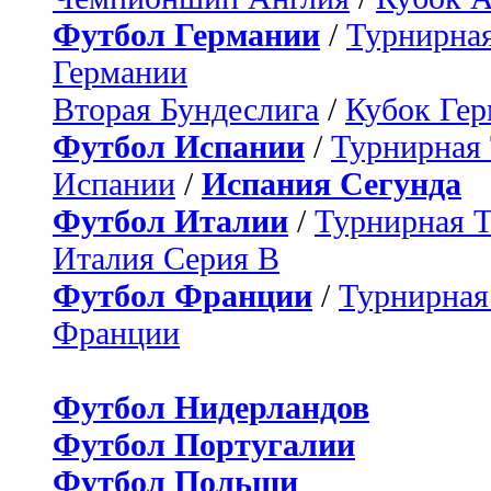
Футбол Германии
/
Турнирная
Германии
Вторая Бундеслига
/
Кубок Ге
Футбол Испании
/
Турнирная
Испании
/
Испания Сегунда
Футбол Италии
/
Турнирная 
Италия Серия B
Футбол Франции
/
Турнирная
Франции
Футбол Нидерландов
Футбол Португалии
Футбол Польши