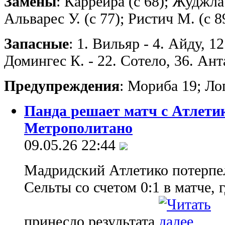
Замены
: Каррейра (с 68); Жуджла 
Альварес У. (с 77); Ристич М. (с 8
Запасные
: 1. Вильяр - 4. Айду, 1
Домингес К. - 22. Сотело, 36. Ан
Предупреждения
: Мориба 19; Ло
Панда решает матч с Атлети
Метрополитано
09.05.26 22:44
Мадридский Атлетико потерпе
Сельты со счетом 0:1 в матче,
принесло результата